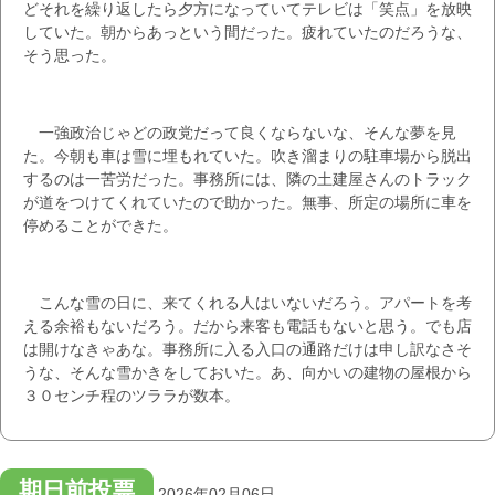
どそれを繰り返したら夕方になっていてテレビは「笑点」を放映
していた。朝からあっという間だった。疲れていたのだろうな、
そう思った。
一強政治じゃどの政党だって良くならないな、そんな夢を見
た。今朝も車は雪に埋もれていた。吹き溜まりの駐車場から脱出
するのは一苦労だった。事務所には、隣の土建屋さんのトラック
が道をつけてくれていたので助かった。無事、所定の場所に車を
停めることができた。
こんな雪の日に、来てくれる人はいないだろう。アパートを考
える余裕もないだろう。だから来客も電話もないと思う。でも店
は開けなきゃあな。事務所に入る入口の通路だけは申し訳なさそ
うな、そんな雪かきをしておいた。あ、向かいの建物の屋根から
３０センチ程のツララが数本。
期日前投票
2026年02月06日