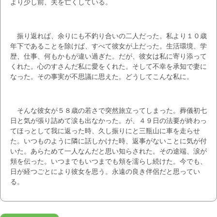
より少し前、夫を亡くしている。
振り返れば、余りにも不釣り合いの二人だった。私より１０歳
年下であることを除けば、すべて彼女が上だった。生活環境、学
歴、仕事、何もかもが違い過ぎた。だが、彼女は私に寄り添って
くれた。心のすさんだ私に愛をくれた。そして不幸を承知で妻に
なった。その事実が不思議に思えた。どうしてこんな私に。
そんな彼女が５８歳の若さで突然旅立ってしまった。葬儀初七
日と気が張り詰めて涙も出なかった。が、４９日の法要が終わっ
てほっとして我に返った時、久し振りにと三瓶山に車を走らせ
た。いつものように隣に話しかけた時、返事がないことに気が付
いた。あらためて一人なんだと思い知らされた。その途端、涙が
頬を伝った。いつまでもいつまでも頬を濡らし続けた。今でも、
日が経つごとにより彼女を思う。永遠の良き伴侶だと思ってい
る。