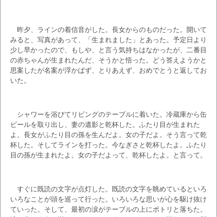
昨夕、ラインの着信音がした。長女からのものだった。開いて
みると、写真があって、「生まれました」とあった。予定日より
少し早かったので、もしや、と言う気持ちはなかったが、二番目
の赤ちゃんが生まれたんだ、そうかと悟った。どう答えようかと
思案したが名案が浮かばず、とりあえず、おめでとうと返してお
いた。
シャワーを浴びてリビングのテーブルに着いた。冷蔵庫から缶
ビールを取り出し、妻の遺影と乾杯した。ふたり目が生まれた
よ。長女がふたり目の孫を生んだよ。女の子だよ。そう言って乾
杯した。そしてラインを打った。今なぎさと乾杯したよ。ふたり
目の孫が生まれたよ。女の子だよって、乾杯したよ。と言って。
すぐに既読の文字が点灯した。既読の文字を眺めているといろ
いろなことが頭を巡って行った。いろいろな思いが心を駆け抜け
ていった。そして、最初の涙がテーブルの上にポトリと落ちた。