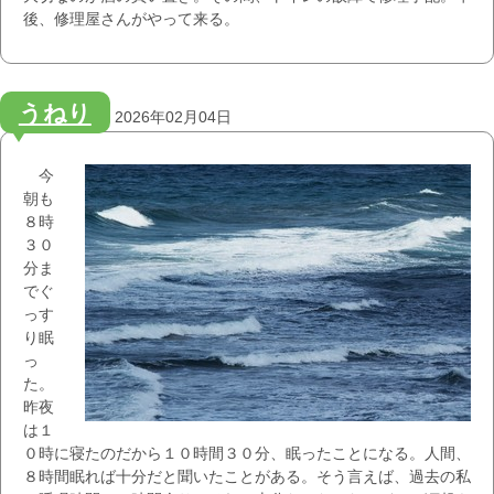
後、修理屋さんがやって来る。
うねり
2026年02月04日
今
朝も
８時
３０
分ま
でぐ
っす
り眠
っ
た。
昨夜
は１
０時に寝たのだから１０時間３０分、眠ったことになる。人間、
８時間眠れば十分だと聞いたことがある。そう言えば、過去の私