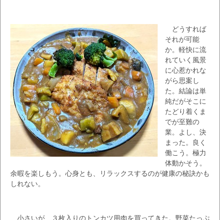
どうすれば
それが可能
か。軽快に流
れていく風景
に心惹かれな
がら思案し
た。結論は単
純だがそこに
たどり着くま
でが至難の
業。よし、決
まった。良く
働こう。極力
体動かそう。
余暇を楽しもう。心身とも、リラックスするのが健康の秘訣かも
しれない。
小さいが、３枚入りのトンカツ用肉を買ってきた。野菜たっぷ