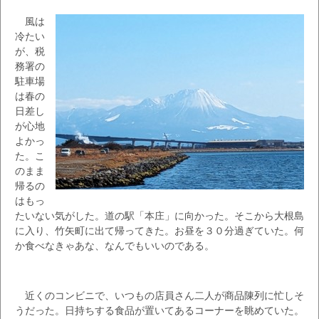
風は
冷たい
が、税
務署の
駐車場
は春の
日差し
が心地
よかっ
た。こ
のまま
帰るの
はもっ
たいない気がした。道の駅「本庄」に向かった。そこから大根島
に入り、竹矢町に出て帰ってきた。お昼を３０分過ぎていた。何
か食べなきゃあな、なんでもいいのである。
近くのコンビニで、いつもの店員さん二人が商品陳列に忙しそ
うだった。日持ちする食品が置いてあるコーナーを眺めていた。