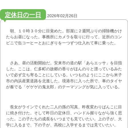
定休日の一日
2026年02月26日
朝、１０時３０分に目覚めた。部屋に２週間ぶりの掃除機かけ
たらお昼になった。事務所にカメラを取りに行って、近所のコン
ビニで缶コーヒーとおにぎりを一つずつ仕入れて車に乗った。
さあ、昼の活動開始だ。安来市の道の駅「あらエッサ」を目指
した。ここは、仁多町の故郷の香りがほんのりと漂っているみた
いで必ず立ち寄ることにしている。いつものようにここから米子
市の内浜産業道路を北進した。境港市に入った所で、車のタイヤ
が奏でる「ゲゲゲの鬼太郎」のテーマソングが気に入っている。
長女がラインでくれた二人の孫の写真、昨夜変わりばんこに目
に焼き付けた。そして昨日の定休日、ハンドル握りながら強く思
った。この子たちの成長をいつまでも見ていたい。上の子が、大
学に入るまで、下の子が、高校に入学するまでは見ていたい。