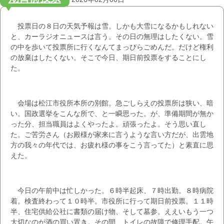
投票日の８日の天気予報は雪。しかも大雪になるかもしれない
と、カーラジオニュースは言う。その日の無理はしたくない。雪
の中を歩いて投票所に行くなんてまっぴらごめんだ。だけど権利
の放棄はしたくない。そこで今日、期日前投票をすることにし
た。
会場は松江市役所本所の別館。急ごしらえの投票所は狭い、暗
い。国政選挙をこんな所で、と一瞬思った。が、準備期間が無か
った分、担当職員はよくやったよ。頑張ったよ。そう思い直し
た。ご苦労さん（お殿様が家来に言うような言い方だが、出雲地
方の我々の年代では、お疲れ様の事をこう言ってた）と素直に思
えた。
今日の午前中は忙しかった。６時半起床、７時出勤。８時病院
着。検査終わって１０時半。市役所に行って期日前投票。１１時
半、住宅供給公社に書類の届け物、そして墓参。ええいもう一つ
大切なのが酒の買い置き。その間、トイレの故障で修理手配。午