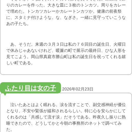
りのカレーを作った。大きな皿に３枚のトンカツ。周りをカレー
で埋めた。トンカツカレーかカレートンカツか。健康の前夜祭
に、スタミナ付けような。な、なぎさ。一緒に見守っていこうな
あの子たち。
あ、そうだ。来週の３月３日は私の７６回目の誕生日、火曜日
で休みじゃあないけれど、暖簾の町で展示の最終日、ひな人形を
見てこよう。岡山県真庭市勝山町は私の誕生日を祝ってくれる嬉
しい町である。
ふたり目は女の子
2026年02月23日
泣いたあとはよく眠れる。涙を流すことで、副交感神経が優位
となり、不安や緊張が緩和されるらしい。特に心を安らかにして
くれるのは「共感して流す涙」だそうである。昨夜久し振りに熟
睡できたので、どうしてかと今朝の事務所のネットで調べてみ
た。