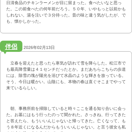
日清食品のチキンラーメンが目に留まった。食べたいなと思っ
た。この前食べたの何年前だろう。５０年、いやもっと以前かも
しれない。湯を注いで３分待った。昔の味と違う気がしたが、で
も、懐かしかった。
伴侶
2026年02月13日
立春を迎えたと思ったら寒気が訪れて雪を降らした。松江市で
も最高降雪量は４１センチだったとか。まだあちらこちらの歩道
には、除雪の塊が陽光を浴びて水晶のような輝きを放っている。
そう、今日は暖かい。山陰にも、本物の春は直ぐそこまでやって
来ているらしい。
朝、事務所前を掃除していると時々ここを通る知り合いに会っ
た。お墓にはもう行ったのって聞かれた。さっきね、行ってきた
と答えたら、もういいんじゃないと帰ってきた。亡くなって、も
う８年近くになるんだからもういいんじゃない。と言う彼女も私