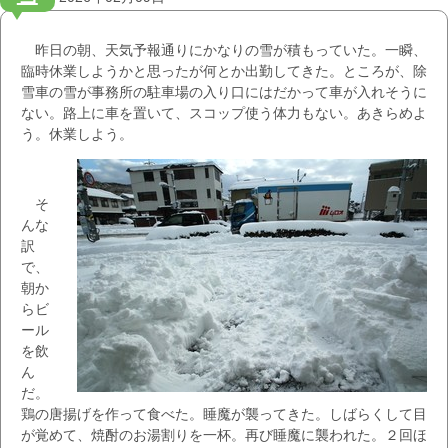
昨日の朝、天気予報通りにかなりの雪が積もっていた。一瞬、
臨時休業しようかと思ったが何とか出勤してきた。ところが、除
雪車の雪が事務所の駐車場の入り口にはだかって車が入れそうに
ない。路上に車を置いて、スコップ使う体力もない。あきらめよ
う。休業しよう。
そ
んな
訳
で、
朝か
らビ
ール
を飲
ん
だ。
鶏の唐揚げを作って食べた。睡魔が襲ってきた。しばらくして目
が覚めて、焼酎のお湯割りを一杯。再び睡魔に襲われた。２回ほ