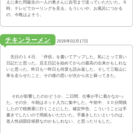
えに来た同級生の一人の奥さんに自宅まで送っていただいた。９
時、テレビでカーリングを見る。もういいや、お風呂につかる
の、今晩はよそう。
チキンラーメン
2026年02月17日
先日の１４日、「伴侶」を書いてアップした。私にとって良い
日記だと思った。店主日記を始めてからの最高の出来かもしれな
いと思った。昨日も一昨日も何度も読み返した。そして三瓶山に
車を走らせたこと、その後の思いが次から次と蘇ってきた。
それが影響したのかどうか、二日間、仕事が手に着かなかっ
た。その分、今朝はネット入力に集中した。午前中、３０分間残
したので税務署に行くことにした。確定申告、こういうことは手
書きでしたいので用紙をいただいた。手書きしたいというのは、
老人性頑固症候群なのかもしれない、と思ったりもした。