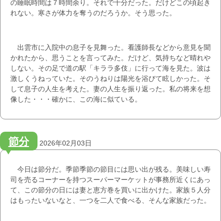
の睡眠時間は７時間余り。それで十分だった。だけどこの頃起き
れない。寒さが体力を奪うのだろうか。そう思った。
出雲市に入院中の息子を見舞った。看護師長などから意見を聞
かれたから、思うことを言ってみた。だけど、気持ちなど晴れや
しない。その足で道の駅「キララ多伎」に行って海を見た。波は
激しくうねっていた。そのうねりは陽光を浴びて眩しかった。そ
して息子の人生を考えた。妻の人生を振り返った。私の将来を想
像した・・・確かに、この海に似ている。
節分
2026年02月03日
今日は節分だ。季節季節の節目には思い出が残る。美味しい寿
司を売るコーナーを持つスーパーマーケットが事務所近くにあっ
て、この節分の日には妻と恵方巻を買いに出かけた。家族５人分
はもったいないなと、一つを二人で食べる、そんな家族だった。