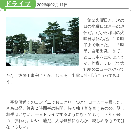
ドライブ
2026年02月11日
第２火曜日と、次の
日の水曜日は月一の連
休だ。だから昨日の火
曜日は休んだ。１０時
半まで眠った。１２時
半、自宅出発。さて、
どこに車を走らせよう
か。昨夜、テレビで大
社駅のニュースやって
たな、改修工事完了とか。じゃあ、出雲大社付近に行ってみよ
う。
事務所近くのコンビニでおにぎり一つと缶コーヒーを買った。
さあ出発。往復２時間半の時間、時々独り言を言うものの、話し
相手はいない。一人ドライブするようになってもう、７年が経
つ。慣れた。いや、嘘だ。人は孤独になんか、親しめるものでは
ないらしい。