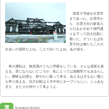
国道９号線を出雲市
まで走った。出雲市か
ら、出雲大社の参道入
り口をかすめて神門通
りを下って旧大社駅に
着いた。そういえば出
雲大社は俺たち二人の
出会いの場所だよね。二人で歩いたよね、あの道を。
車の運転は、無意識のうちに呼吸をしている、そんな感覚を覚
える。苦にならないどころか、私にとっては覚醒剤でもあるらし
い。曖昧な記憶も、鮮やかに蘇って来る。会えるはずもない妻に
も寄り添える。旧大社駅は４月中旬にオープンらしい。じゃあな
ぎさ、またその頃やって来ようよ。
雪
2026年02月09日