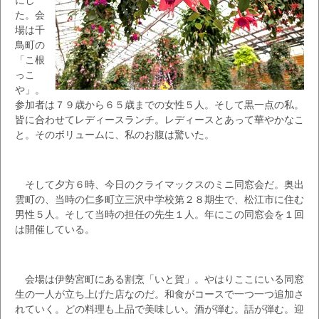
た。会
場は千
鳥町の
「こ根
っこ
や」。
参加者は７９歳から６５歳までの女性５人。そして黒一点の私。
皆に合わせてレディースランチ。レディースとあって華やかなこ
と。そのボリュームに、私のお腹は驚いた。
そして夕方６時、今日のクライマックスのミニ同窓会だ。奥出
雲町の、当時の仁多町立三沢中学校第２８期生で、松江市に住む
男性５人。そして当時の担任の先生１人。年にこの同窓会を１回
は開催している。
会場は伊勢宮町にある割烹「いと賀」。やはりここにいる同窓
生の一人が立ち上げた店なのだ。和食がコースで一つ一つ追加さ
れていく。どの料理も上品で美味しい。酒が弾む。話が弾む。迎