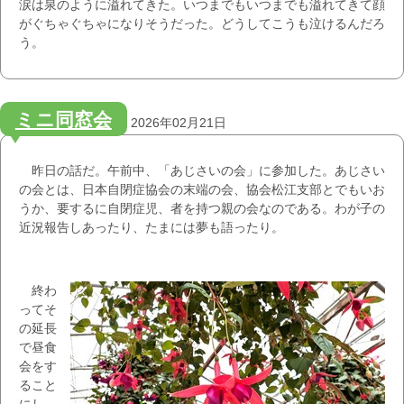
涙は泉のように溢れてきた。いつまでもいつまでも溢れてきて顔
がぐちゃぐちゃになりそうだった。どうしてこうも泣けるんだろ
う。
ミニ同窓会
2026年02月21日
昨日の話だ。午前中、「あじさいの会」に参加した。あじさい
の会とは、日本自閉症協会の末端の会、協会松江支部とでもいお
うか、要するに自閉症児、者を持つ親の会なのである。わが子の
近況報告しあったり、たまには夢も語ったり。
終わ
ってそ
の延長
で昼食
会をす
ること
にし