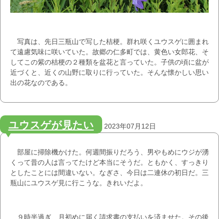
写真は、先日三瓶山で写した桔梗。群れ咲くユウスゲに囲まれ
て遠慮気味に咲いていた。故郷の仁多町では、黄色い女郎花、そ
してこの紫の桔梗の２種類を盆花と言っていた。子供の頃に盆が
近づくと、近くの山野に取りに行っていた。そんな懐かしい思い
出の花なのである。
ユウスゲが見たい
2023年07月12日
部屋に掃除機かけた。何週間振りだろう、男やもめにウジが湧
くって昔の人は言ってたけど本当にそうだ。ともかく、すっきり
としたことには間違いない。なぎさ、今日は二連休の初日だ。三
瓶山にユウスゲ見に行こうな。きれいだよ。
９時半過ぎ、月初めに届く請求書の支払いを済ませた。その後