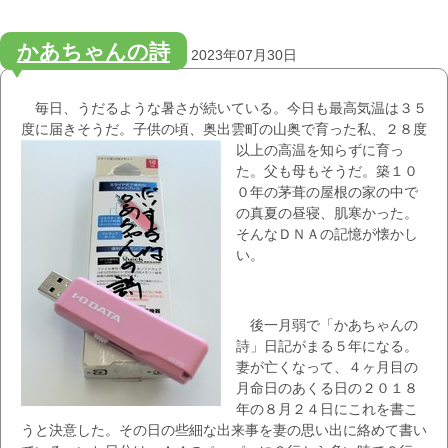
かあちゃんの詩
2023年07月30日
毎日、うだるような暑さが続いている。今日も最高気温は３５
度に届きそうだ。子供の頃、奥出雲町の山奥で育った私、２８度
以上の高
温を知らずに育っ
た。父も母もそうだ。築１０
０年の茅葺の屋根の家の中で
の真夏の昼寝、肌寒かった。
そんなＤＮＡの記憶が懐かし
い。
後一月弱で「かあちゃんの
詩」日記がまる５年になる。
妻が亡くなって、４ヶ月目の
月命日のあくる日の２０１８
年の８月２４日にこれを書こ
うと決意した。その日の些細な出来事を妻の思い出に絡めて書い