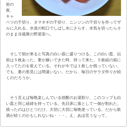
前の
夜、
キャ
ベツの千切り、タマネギの千切り、ニンジンの千切りを作ってザ
ルに入れる。水道の蛇口でしばし水にさらす。水気を切ったらそ
のまま冷蔵庫の野菜室へ。
そして朝が来ると写真の白い器に盛りつける。この白い皿、以
前は５枚あった。妻が嫁いできた時、持って来た。５枚組の箱に
入ってたのを覚えている。それが今では１枚しか残っていない。
でも、妻の形見には間違いない。だから、毎日のサラダ作りが続
くのだろうか。
そう言えば毎晩楽しんでいる焼酎のお湯割り、このコップも白
い皿と同じ経緯を持っている。先日床に落として一個が割れた。
残ったのはひとつだけ。大切に大切に毎晩使っている。だから飲
酒が続くのかもしれないね・・・。え、あほ言うなって。