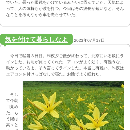
でいた。曇った眼鏡をかけているみたいに霞んでいた。天気によ
って、人の気持ちが波を打つ。今日はその波長が短いなと、そん
なことを考えながら車を走らせていた。
気を付けて暮らしなよ
2023年07月17日
今日で猛暑３日目。昨夜夕ご飯が終わって、北京にいる娘にラ
インした。お前が買ってくれたエアコンがよく効く。有難うな、
助かっているよ。そう言ってラインした。本当に有難い。昨夜は
エアコンを付けっぱなしで寝た。お陰でよく眠れた。
そし
て今朝
目覚め
た。も
う陽は
高々と