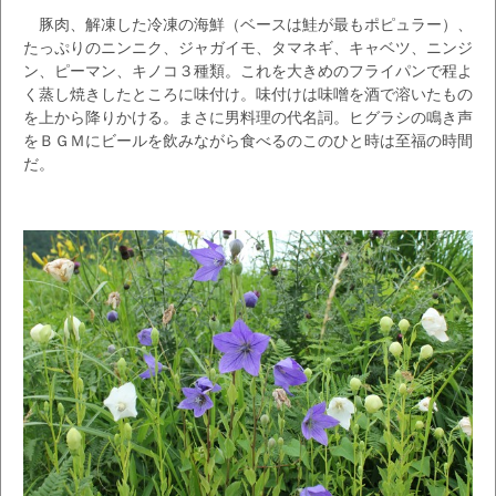
豚肉、解凍した冷凍の海鮮（ベースは鮭が最もポピュラー）、
たっぷりのニンニク、ジャガイモ、タマネギ、キャベツ、ニンジ
ン、ピーマン、キノコ３種類。これを大きめのフライパンで程よ
く蒸し焼きしたところに味付け。味付けは味噌を酒で溶いたもの
を上から降りかける。まさに男料理の代名詞。ヒグラシの鳴き声
をＢＧＭにビールを飲みながら食べるのこのひと時は至福の時間
だ。