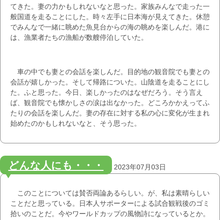
てきた。妻の力かもしれないなと思った。家族みんなで走った一
般国道を走ることにした。時々左手に日本海が見えてきた。休憩
でみんなで一緒に眺めた魚見台からの海の眺めを楽しんだ。港に
は、漁業者たちの漁船が数艘停泊していた。
車の中でも妻との会話を楽しんだ。目的地の観音院でも妻との
会話が嬉しかった。そして帰路についた。山陰道を走ることにし
た。ふと思った。今日、楽しかったのはなぜだろう。そう言え
ば、観音院でも懐かしさの涙は出なかった。どころかかえってふ
たりの会話を楽しんだ。妻の存在に対する私の心に変化が生まれ
始めたのかもしれないなと、そう思った。
どんな人にも・・・
2023年07月03日
このことについては賛否両論あるらしい。が、私は素晴らしい
ことだと思っている。日本人サポーターによる試合観戦後のゴミ
拾いのことだ。今やワールドカップの風物詩になっているとか。