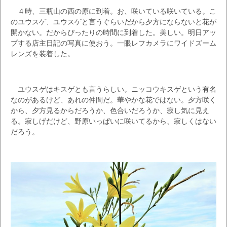
４時、三瓶山の西の原に到着。お、咲いている咲いている。こ
のユウスゲ、ユウスゲと言うぐらいだから夕方にならないと花が
開かない。だからぴったりの時間に到着した。美しい。明日アッ
プする店主日記の写真に使おう。一眼レフカメラにワイドズーム
レンズを装着した。
ユウスゲはキスゲとも言うらしい。ニッコウキスゲという有名
なのがあるけど、あれの仲間だ。華やかな花ではない。夕方咲く
から、夕方見るからだろうか、色合いだろうか、寂し気に見え
る。寂しげだけど、野原いっぱいに咲いてるから、寂しくはない
だろう。