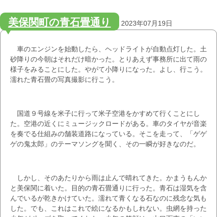
美保関町の青石畳通り
2023年07月19日
車のエンジンを始動したら、ヘッドライトが自動点灯した。土
砂降りの今朝はそれだけ暗かった。とりあえず事務所に出て雨の
様子をみることにした。やがて小降りになった。よし、行こう。
濡れた青石畳の写真撮影に行こう。
国道９号線を米子に行って米子空港をかすめて行くことにし
た。空港の近くにミュージックロードがある。車のタイヤが音楽
を奏でる仕組みの舗装道路になっている。そこを走って、「ゲゲ
ゲの鬼太郎」のテーマソングを聞く、その一瞬が好きなのだ。
しかし、そのあたりから雨は止んで晴れてきた。かまうもんか
と美保関に着いた。目的の青石畳通りに行った。青石は湿気を含
んでいるが乾きかけていた。濡れて青くなる石なのに残念な気も
した。でも、これはこれで絵になるかもしれない。虫網を持った