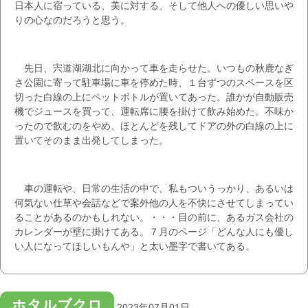
日本人に宿っている、美に対する、そして他人への優しい思いや
りの心なのだろうと思う。
先日、宍道湖湖北に向かって車を走らせた。いつもの秋鹿なぎ
さ公園に寄って駐車場に車を停めた時、１台ずつのスペースを区
切った白線の上にペットボトルが置いてあった。誰かが自動販売
機でジュースを買って、運転席に腰を掛けて飲み始めた。不味か
ったので飲むのをやめ、ほとんどを残してドアの外の白線の上に
置いてそのまま出発してしまった。
車の運転や、日常の生活の中で、私もついうっかり、あるいは
何気ない仕草や会話などで案外他の人を不快にさせてしまってい
ることがあるのかもしれない。・・・目の前に、あるガス会社の
カレンダーが壁に掛けてある。７月のページ「どんな人にも優し
い人になってほしいもんや」と太い墨字で書いてある。
ホタルブクロ
2023年07月01日