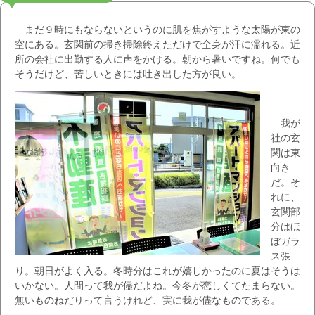
まだ９時にもならないというのに肌を焦がすような太陽が東の
空にある。玄関前の掃き掃除終えただけで全身が汗に濡れる。近
所の会社に出勤する人に声をかける。朝から暑いですね。何でも
そうだけど、苦しいときには吐き出した方が良い。
我が
社の玄
関は東
向き
だ。そ
れに、
玄関部
分はほ
ぼガラ
ス張
り。朝日がよく入る。冬時分はこれが嬉しかったのに夏はそうは
いかない。人間って我が儘だよね。今冬が恋しくてたまらない。
無いものねだりって言うけれど、実に我が儘なものである。