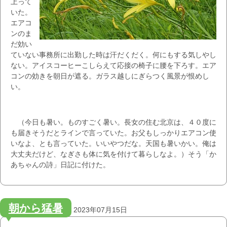
上って
いた。
エアコ
ンのま
だ効い
ていない事務所に出勤した時は汗だくだく。何にもする気しやし
ない。アイスコーヒーこしらえて応接の椅子に腰を下ろす。エア
コンの効きを朝日が遮る。ガラス越しにぎらつく風景が恨めし
い。
（今日も暑い。ものすごく暑い。長女の住む北京は、４０度に
も届きそうだとラインで言っていた。お父もしっかりエアコン使
いなよ、とも言っていた。いいやつだな。天国も暑いかい。俺は
大丈夫だけど、なぎさも体に気を付けて暮らしなよ。）そう「か
あちゃんの詩」日記に付けた。
朝から猛暑
2023年07月15日