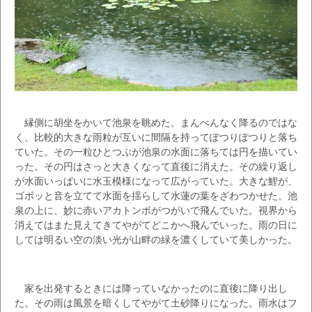
縁側に胡坐をかいて池泉を眺めた。まんべんなく降るのではな
く、比較的大きな雨粒が互いに間隔を持ってぽつりぽつりと落ち
ていた。その一粒ひとつぶが池泉の水面に落ちては円を描いてい
った。その円はさっと大きくなって直後に消えた。その繰り返し
が水面いっぱいに水玉模様になって広がっていた。大きな鯉が、
ゴボッと音を立てて水面を揺らして水蓮の葉をざわつかせた。池
泉の上に、妙に赤いアカトンボがつがいで飛んでいた。視界から
消えてはまた見えてきてやがてどこかへ飛んでいった。雨の日に
しては明るい空の淡い光が山畔の緑を濃くしていて美しかった。
家を出発するときには降っていなかったのに直後に降り出し
た。その雨は風景を暗くしてやがて土砂降りになった。雨水はフ