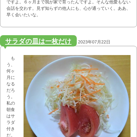
ですよ。６ヶ月まで我が家で育ったんですよ。そんな他愛もない
会話を交わす。見ず知らずの他人にも、心が通っていく。ああ、
早く会いたいな。
サラダの皿は一枚だけ
2023年07月22日
も
う、
何ヶ
月に
なる
だろ
う。
私の
朝食
はサ
ラダ
付き
だ。