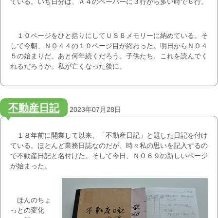
ている。いち日分は、Ａ４のペーパーに３行から多い時で６行。
１０ページをひと括りにしてＵＳＢメモリーに納めている。そ
して今朝、ＮＯ４４の１０ページ目が終わった。明日からＮＯ４
５の始まりだ。あと何年続くだろう。子供たち、これを読んでく
れるだろうか。私が亡くなった後に。
不動産日記
2023年07月28日
１８年前に開業して以来、「不動産日記」と題した日記を付け
ている。ほとんど業務日誌なのだが、時々私の思いを記入するの
で不動産日記と名付けた。そして今日、ＮＯ６９の新しいページ
が始まった。
ほんのちょ
っとの変化