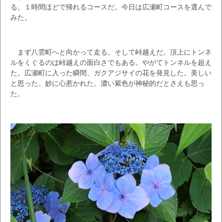
る。１時間ほどで帰れるコースだ。今日は広瀬町コースを選んで
みた。
まず八雲町へと向かって走る。そして峠越えだ。頂上にトンネ
ルをくぐるのは峠越えの面白さでもある。やがてトンネルを超え
た。広瀬町に入った瞬間、ガクアジサイの花を発見した。美しい
と思った。妙に心惹かれた。濃い紫色が神秘的だとさえも思っ
た。