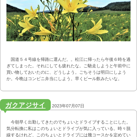
国道５４号線を帰路に選んだ。。松江に帰ったら午後６時を過
ぎてしまった。それにしても疲れたな。ご馳走しようと午前中に
買い物しておいたのに、どうしよう。ごちそうは明日にしよう
か。今晩はコンビニ弁当にしよう。早くビール飲みたいな。
ガクアジサイ
2023年07月07日
今朝早く出勤してきたのでちょいとドライブすることにした。
気分転換に私はこのちょいとドライブが気に入っている。時々脱
線するけれど、このちょいとドライブには幾コースかを定めてい