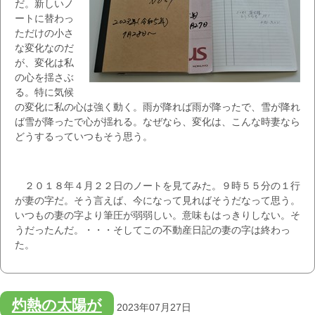
だ。新しいノ
ートに替わっ
ただけの小さ
な変化なのだ
が、変化は私
の心を揺さぶ
る。特に気候
の変化に私の心は強く動く。雨が降れば雨が降ったで、雪が降れ
ば雪が降ったで心が揺れる。なぜなら、変化は、こんな時妻なら
どうするっていつもそう思う。
２０１８年４月２２日のノートを見てみた。９時５５分の１行
が妻の字だ。そう言えば、今になって見ればそうだなって思う。
いつもの妻の字より筆圧が弱弱しい。意味もはっきりしない。そ
うだったんだ。・・・そしてこの不動産日記の妻の字は終わっ
た。
灼熱の太陽が
2023年07月27日