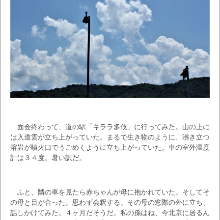
面会終わって、道の駅「キララ多伎」に行ってみた。山の上に
は入道雲が立ち上がっていた。まるで生き物のように、沸き立つ
溶岩が噴火口でうごめくように立ち上がっていた。車の室外温度
計は３４度。暑い訳だ。
ふと、隣の車を見たら赤ちゃんが母に抱かれていた。そしてそ
の母と目が合った。思わず会釈する。その母の窓際の外に立ち、
話しかけてみた。４ヶ月だそうだ。私の孫はね、今北京に居るん