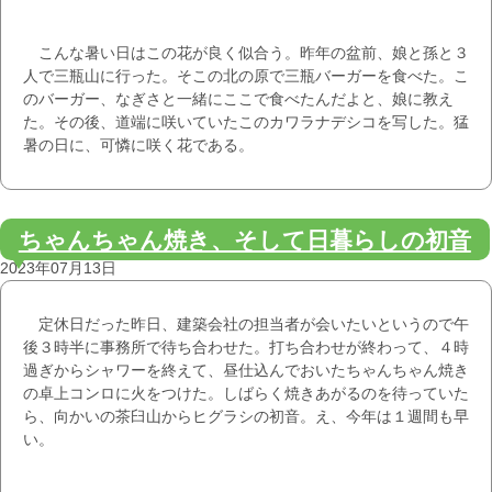
こんな暑い日はこの花が良く似合う。昨年の盆前、娘と孫と３
人で三瓶山に行った。そこの北の原で三瓶バーガーを食べた。こ
のバーガー、なぎさと一緒にここで食べたんだよと、娘に教え
た。その後、道端に咲いていたこのカワラナデシコを写した。猛
暑の日に、可憐に咲く花である。
ちゃんちゃん焼き、そして日暮らしの初音
2023年07月13日
定休日だった昨日、建築会社の担当者が会いたいというので午
後３時半に事務所で待ち合わせた。打ち合わせが終わって、４時
過ぎからシャワーを終えて、昼仕込んでおいたちゃんちゃん焼き
の卓上コンロに火をつけた。しばらく焼きあがるのを待っていた
ら、向かいの茶臼山からヒグラシの初音。え、今年は１週間も早
い。