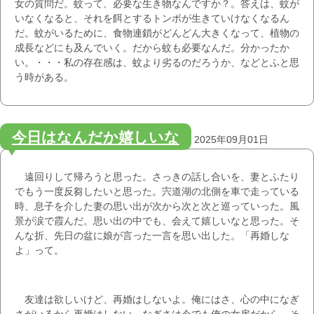
女の質問だ。蚊って、必要な生き物なんですか？。答えは、蚊が
いなくなると、それを餌とするトンボが生きていけなくなるん
だ。蚊がいるために、食物連鎖がどんどん大きくなって、植物の
成長などにも及んでいく。だから蚊も必要なんだ。分かったか
い。・・・私の存在感は、蚊より劣るのだろうか、などとふと思
う時がある。
今日はなんだか嬉しいな
2025年09月01日
遠回りして帰ろうと思った。さっきの話し合いを、妻とふたり
でもう一度反芻したいと思った。宍道湖の北側を車で走っている
時、息子を介した妻の思い出が次から次と次と巡っていった。風
景が涙で霞んだ。思い出の中でも、会えて嬉しいなと思った。そ
んな折、先日の盆に娘が言った一言を思い出した。「再婚しな
よ」って。
友達は欲しいけど、再婚はしないよ。俺にはさ、心の中になぎ
さがいるから再婚はしない。なぎさは今でも俺の女房だから。そ