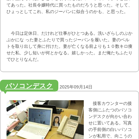
てあった。社長令嬢時代に買ったものだろうと思った。そして、
ひょっとしてこれ、私のジーパンに似合うのかも、と思った。
今日は定休日、だけれど仕事がひとつある。洗いざらしのぶか
ぶかにな った妻とふたりで買ったジーパンを履いた。妻のベル
トを取り出して身に付けた。妻が亡くなる前よりも１０数キロ痩
せた私、少し短いが何とかなる。嬉しかった。まだ俺たちふたり
でひとりなんだ。
パソコンデスク
2025年09月14日
接客カウンターの接
客側にふたつのパソコ
ンデスクが向かい合わ
せに置いてある。写真
の手前側の白いパソコ
ンが私用で、向こうの