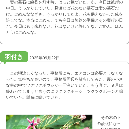
妻の墓石に線香を灯す時、はっと気づいた。あ、今日は彼岸の
中日。うっかりしていた。見渡せば花のない墓石は妻の墓石だ
け。ごめんななぎさ、うっかりしてたよ。花も供えなかった俺を
許してな。本当にごめん。でも今日は契約の準備とその実行の日
だ。今日はもう来れない。花はないけど許してな、ごめん。ほん
とうにごめんな。
羽付き
2025年09月22日
この頃涼しくなった。事務所にも、エアコンは必要としなくな
った。気持ちが良いので、事務所周辺を散歩してみた。裏の小さ
な林の中でツクツクボウシが一匹泣いていた。もう直ぐ、９月は
終わってしまうと言うのにツクツクボーシ ツクツクボーシと鳴
いていた。懸命に鳴いていた。
その木の下
の藪状になっ