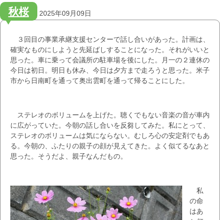
秋桜
2025年09月09日
３回目の事業承継支援センターで話し合いがあった。計画は、
確実なものにしようと先延ばしすることになった。それがいいと
思った。車に乗って会議所の駐車場を後にした。月一の２連休の
今日は初日。明日も休み、今日は夕方まで走ろうと思った。米子
市から日南町を通って奥出雲町を通って帰ることにした。
ステレオのボリュームを上げた。聴くでもない音楽の音が車内
に広がっていた。今朝の話し合いを反芻してみた。私にとって、
ステレオのボリュームは気にならない。むしろ心の安定剤でもあ
る。今朝の、ふたりの親子の顔が見えてきた。よく似てるなあと
思った。そうだよ、親子なんだもの。
私
の命
はあ