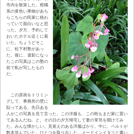
市内を散策した。柑橘
系の黄色い果物があち
らこちらの民家に植わ
っていて面白いなと思
った。夕方、予約して
おいたホテル近くに着
いた。ちょうどそこ
に、松下村塾があっ
た。後に、遺影になっ
たこの写真はこの塾の
前で私が写したもの
だ。
この原画をトリミン
グして、事務所の壁に
貼ってある。先日ある
人がこの写真を見て言った。この洋服も、この鞄もまだ家に置い
てあるんだね、と。その日の夕方帰宅して妻の箪笥を開けてみ
た。みんな懐かしい。見覚えのある洋服ばかり。中に、ベルトが
数本並んでいた。ひとつを取り出した。メードインイタリと書い