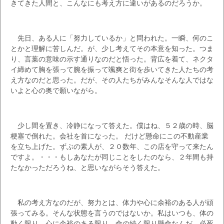
きてきた人間と、こんなにも考え方に違いがあるのだろうか。
先日、ある人に「努力しているか」と問われた。一瞬、何のこ
とかと理解に苦しんだ。が、少し考えてその本意を知った。つま
り、言葉の意味の示す通りなのだと悟った。背広を着て、ネクタ
イ締めて胸を張って腕を振って颯爽と街を歩いてきた人たちの考
え方なのだと思った。だが、その人たちがみんなそんな人ではな
いよと心の奥で願いながら。
少し間を置き、冷静になって答えた。僕はね、５２歳の時、脳
梗塞で倒れた。会社を首になった。 だけど懸命にこの不動産業
を立ち上げた。ずぶの素人が、２０数年、この店を守って来たん
ですよ。・・・もしあなたが同じことをしたのなら、２年間も持
たなかっただろうね、と思いながらそう答えた。
私の考え方なのだが、努力とは、体力や心に余裕のある人が頑
張ってみる。そんな状態を言うのではないか。私はいつも、体の
動く限り、心に余裕のある限り、命の続く限り懸命なんだ。必死