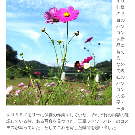
１０
仕様
の２
台の
パソ
コン
を新
品に
替え
る。
なの
で現
在の
パソ
コン
の必
要デ
ータ
をＵＳＢメモリーに保存の作業をしていた。それぞれの内容の確
認している時、ある写真を見つけた。三瓶フラワーバレーのコス
モスが写っていた。そしてこれを写した瞬間を思い出した。