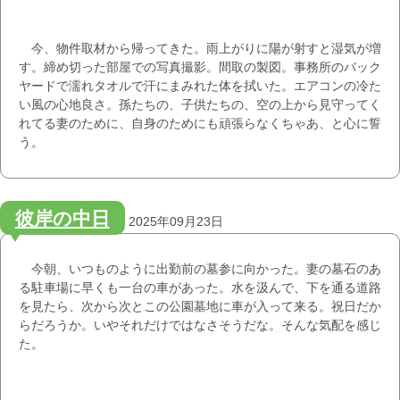
今、物件取材から帰ってきた。雨上がりに陽が射すと湿気が増
す。締め切った部屋での写真撮影。間取の製図。事務所のバック
ヤードで濡れタオルで汗にまみれた体を拭いた。エアコンの冷た
い風の心地良さ。孫たちの、子供たちの、空の上から見守ってく
れてる妻のために、自身のためにも頑張らなくちゃあ、と心に誓
う。
彼岸の中日
2025年09月23日
今朝、いつものように出勤前の墓参に向かった。妻の墓石のあ
る駐車場に早くも一台の車があった。水を汲んで、下を通る道路
を見たら、次から次とこの公園墓地に車が入って来る。祝日だか
らだろうか。いやそれだけではなさそうだな。そんな気配を感じ
た。