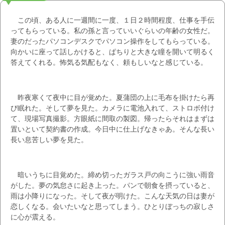
この頃、ある人に一週間に一度、１日２時間程度、仕事を手伝
ってもらっている。私の孫と言っていいぐらいの年齢の女性だ。
妻のだったパソコンデスクでパソコン操作をしてもらっている。
向かいに座って話しかけると、ぱちりと大きな瞳を開いて明るく
答えてくれる。怖気る気配もなく、頼もしいなと感じている。
昨夜寒くて夜中に目が覚めた。夏蒲団の上に毛布を掛けたら再
び眠れた。そして夢を見た。カメラに電池入れて、ストロボ付け
て、現場写真撮影。方眼紙に間取の製図。帰ったらそれはまずは
置いといて契約書の作成。今日中に仕上げなきゃあ。そんな長い
長い息苦しい夢を見た。
暗いうちに目覚めた。締め切ったガラス戸の向こうに強い雨音
がした。夢の気怠さに起き上った。パンで朝食を摂っていると、
雨は小降りになった。そして夜が明けた。こんな天気の日は妻が
恋しくなる。会いたいなと思ってしまう。ひとりぼっちの寂しさ
に心が震える。