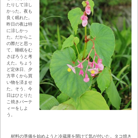
たりして涼し
かった。夜も
良く眠れた。
昨日の夜は特
に涼しかっ
た。だからこ
の際だと思っ
て、睡眠をむ
さぼろうと考
えた。ちょう
ど定休日、夕
方早くから買
い物を済ませ
た。そう、今
日はひとりた
こ焼きパーテ
ィーをしよ
う。
材料の準備を始めようと冷蔵庫を開けて気が付いた。タコ焼き