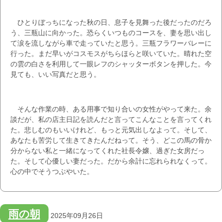
ひとりぼっちになった秋の日、息子を見舞った後だったのだろ
う、三瓶山に向かった。恐らくいつものコースを、妻を思い出し
て涙を流しながら車で走っていたと思う。三瓶フラワーバレーに
行った。まだ早いがコスモスがちらほらと咲いていた。晴れた空
の雲の白さを利用して一眼レフのシャッターボタンを押した。今
見ても、いい写真だと思う。
そんな作業の時、ある用事で知り合いの女性がやって来た。余
談だが、私の店主日記を読んだと言ってこんなことを言ってくれ
た。悲しむのもいいけれど、もっと元気出しなよって。そして、
あなたも苦労して生きてきたんだねって。そう、どこの馬の骨か
分からない私と一緒になってくれた社長令嬢、過ぎた女房だっ
た。そして心優しい妻だった。だから余計に忘れられなくって。
心の中でそうつぶやいた。
雨の朝
2025年09月26日