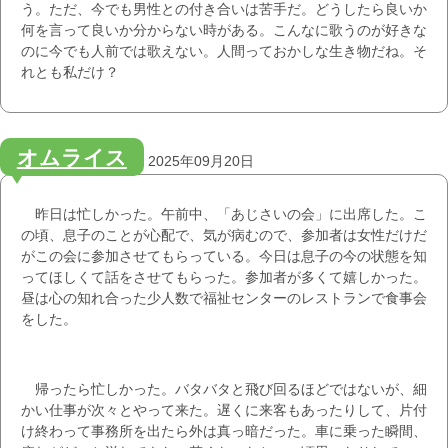
う。ただ、今でも男性との付き合いは苦手だ。どうしたら良いか
何を言って良いか分からない時がある。こんなに歌うのが好きな
のに今でも人前では歌えない。人間っておかしな生き物だね。そ
れとも私だけ？
オムライス
2025年09月20日
昨日は忙しかった。午前中、「あじさいの会」に出席した。こ
の頃、息子のことが心配で、気が病むので、参加者は女性だけだ
がこの会に参加させてもらっている。今日は息子の今の状態を知
ってほしくて話をさせてもらった。参加者が多くて嬉しかった。
昼は心の知れ合った少人数で福祉センターのレストランで食事会
をした。
帰ったら忙しかった。バタバタと飛び回るほどではないが、細
かい仕事が次々とやって来た。遅くに来客もあったりして、片付
け終わって事務所を出たら外は真っ暗だった。車に乗った瞬間、