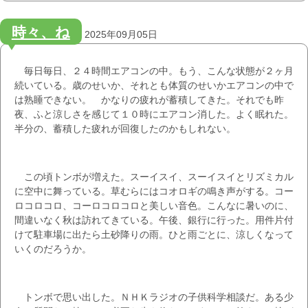
時々、ね
2025年09月05日
毎日毎日、２４時間エアコンの中。もう、こんな状態が２ヶ月
続いている。歳のせいか、それとも体質のせいかエアコンの中で
は熟睡できない。 かなりの疲れが蓄積してきた。それでも昨
夜、ふと涼しさを感じて１０時にエアコン消した。よく眠れた。
半分の、蓄積した疲れが回復したのかもしれない。
この頃トンボが増えた。スーイスイ、スーイスイとリズミカル
に空中に舞っている。草むらにはコオロギの鳴き声がする。コー
ロコロコロ、コーロコロコロと美しい音色。こんなに暑いのに、
間違いなく秋は訪れてきている。午後、銀行に行った。用件片付
けて駐車場に出たら土砂降りの雨。ひと雨ごとに、涼しくなって
いくのだろうか。
トンボで思い出した。ＮＨＫラジオの子供科学相談だ。ある少