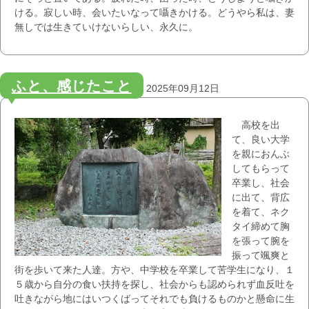
ける。寂しい時、会いたいなって囁きかける。どうやら私は、妻
無しでは生きていけないらしい、永久に。
ふと、感じたこと
2025年09月12日
高校を出
て、良い大学
を親におんぶ
してもらって
卒業し、社会
に出て、背広
を着て、ネク
タイ締めて胸
を張って腕を
振って颯爽と
街を歩いて来た人達。方や、中学校を卒業して苦学生になり、１
５歳から自分の食い扶持を探し、社会からも認められず血反吐を
吐きながら地にはいつくばってそれでも負けるものかと懸命に生