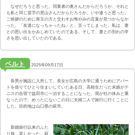
なぜだろうと思った。同業者の奥さんだからだろうか、それと
も私と同じ苗字の景山さんだからだろうか。いや違うと思った。
ご挨拶のために喪主の方と交わすお悔やみの言葉が見つからなか
った。「友達になっちゃったね」と、言ってしまった。私は、妻
との思い出をかみしめていたのである。そして、妻との別れの辛
さを思い出していたのである。
ベルト
2025年09月17日
長男が施設に入所して、長女が広島の大学に通うためにアパー
トを借りてひとり住まいしていたある日、高校生だった末娘がテ
ニスの合宿で益田市に一泊することになった。我が社の休みと重
なったので、めったにないこの日に夫婦二人で旅行に行くことに
した。目的地は山口県の萩市。
新婚旅行以来のふた
り旅、楽しかった。萩