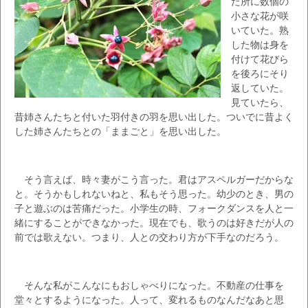
た所に数個の
小さな花が咲
いていた。熟
した物は身を
付けて花びら
を後ろにそり
返していた。
見ていたら、
昔姉さんたちと付いた羽付きの羽を思い出した。ついでに昔よく
した姉さんたちとの「ままごと」を思い出した。
そう言えば、時々妻がこう言った。君はアスペルガーだからな
と。そうかもしれないねと、私もそう思った。幼少のとき、男の
子と遊ぶのは苦痛だった。小学生の時、フォークダンスを人と一
緒にすることができなかった。現在でも、歌うのは好きだが人の
前では歌えない。つまり、人との交わり方が下手なのだろう。
そんな私がこんなにもおしゃべりになった。不動産の仕事を
堂々とするようになった。人って、変れるものなんだなあと思