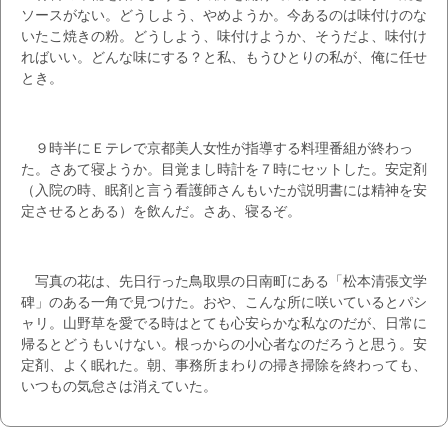
ソースがない。どうしよう、やめようか。今あるのは味付けのな
いたこ焼きの粉。どうしよう、味付けようか、そうだよ、味付け
ればいい。どんな味にする？と私、もうひとりの私が、俺に任せ
とき。
９時半にＥテレで京都美人女性が指導する料理番組が終わっ
た。さあて寝ようか。目覚まし時計を７時にセットした。安定剤
（入院の時、眠剤と言う看護師さんもいたが説明書には精神を安
定させるとある）を飲んだ。さあ、寝るぞ。
写真の花は、先日行った鳥取県の日南町にある「松本清張文学
碑」のある一角で見つけた。おや、こんな所に咲いているとパシ
ャリ。山野草を愛でる時はとても心安らかな私なのだが、日常に
帰るとどうもいけない。根っからの小心者なのだろうと思う。安
定剤、よく眠れた。朝、事務所まわりの掃き掃除を終わっても、
いつもの気怠さは消えていた。