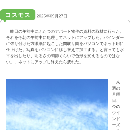
コスモス
2025年09月27日
昨日の午前中にふたつのアパート物件の資料の取材に行った。
それを今朝の午前中に処理してネットにアップした。バインダー
に張り付けた方眼紙に起こした間取り図をパソコンでネット用に
仕上げた。写真をパソコンに移し替えて加工する。と言っても水
平を出したり、明るさの調節ぐらいで色形を変えるものではな
い。、ネットにアップし終えたら疲れた。
来
週の
月曜
日、
今の
ウイ
ンド
ーズ