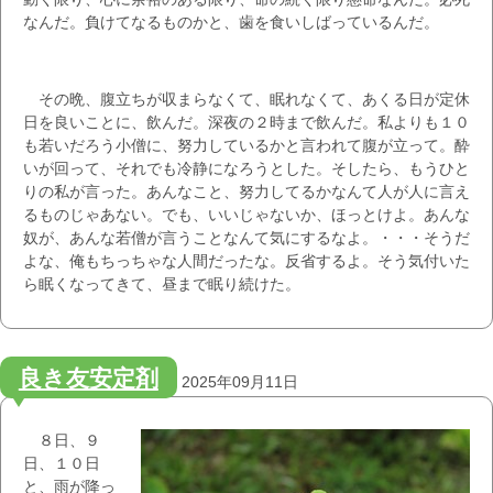
なんだ。負けてなるものかと、歯を食いしばっているんだ。
その晩、腹立ちが収まらなくて、眠れなくて、あくる日が定休
日を良いことに、飲んだ。深夜の２時まで飲んだ。私よりも１０
も若いだろう小僧に、努力しているかと言われて腹が立って。酔
いが回って、それでも冷静になろうとした。そしたら、もうひと
りの私が言った。あんなこと、努力してるかなんて人が人に言え
るものじゃあない。でも、いいじゃないか、ほっとけよ。あんな
奴が、あんな若僧が言うことなんて気にするなよ。・・・そうだ
よな、俺もちっちゃな人間だったな。反省するよ。そう気付いた
ら眠くなってきて、昼まで眠り続けた。
良き友安定剤
2025年09月11日
８日、９
日、１０日
と、雨が降っ