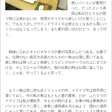
黒いパソコンが妻用だ
った。だったという表
現は私がひとりもの思
う時には使わないが、現実がそうだから寂しいけど使うことにし
た。でももう少しでウインドウズ１０は使えなくなるから黒いパ
ソコンはなくなってしまう。また妻の思い出がひとつ、去って行
く。
額縁に入れたキャビネサイズの妻の写真がふたつある。仏教で
も、位牌のない真宗大谷派だからその一枚は仏壇に置いてある。
家に帰れば帰ったよと挨拶してリビングのテーブルの上に立てか
ける。そしてビールで乾杯だ。朝の出勤の時は仏壇に返してお
く。じゃあ、行ってくるよと言って。
もう一枚は常に持ち歩くリュックの中。ドライブ中は助手席に
置いておく。今の私の車はもともと妻の愛車。だが、ふたりでの
ドライブは私が運転手。今もその時のまま。仕事の時は事務所の
パソコンデスクに置く。来客に違和感を与えぬよう、隠れた場所
にそっと置いてある。疲れた時、困った時、どうしようと囁きか