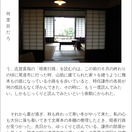
何
度
目
だ
ろ
う、志賀直哉の「暗夜行路」を読むのは。この前の６月の終わり
の頃に尾道市に行った時、山肌に建てられた家々を縫うように幾
本もの坂になっている小路をを歩いていると、時任謙作の名前が
何の抵抗もなく浮かんできた。その時に、もう一度読んでみた
い。しかもじっくりと読んでみたいという衝動にかられた。
それから夏が過ぎ、秋も終わって寒い冬がやって来た。私の心
も大分に落ち着いてきて文庫本の本棚の整理したとき、暗夜行路
が見つかった。先日から、ゆっくりと読んでいる。謙作の部屋か