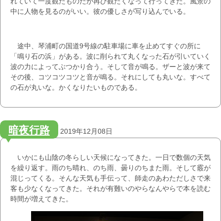
れていて一度観たものだが再び観たくなって行ってきた。風景の
中に人物を見るのがいい。彼の優しさが写り込んでいる。
途中、琴浦町の国道9号線の駐車場に車を止めてすぐの所に
「鳴り石の浜」がある。波に削られて丸くなった石が引いていく
波の力によってぶつかり合う。そして音が鳴る。ザーと波が来て
その後、コツコツコツと音が鳴る。それにしても丸いな。すべて
の石が丸いな。かくなりたいものである。
暗夜行路
2019年12月08日
いかにも山陰の冬らしい天候になってきた。一日で数個の天気
を繰り返す。雨のち晴れ、のち雨、曇りのちまた雨。そして霰が
混じってくる。そんな天気も手伝って、師走のあわただしさで来
客も少なくなってきた。それが有難いのやらなんやらで本を読む
時間が増えてきた。