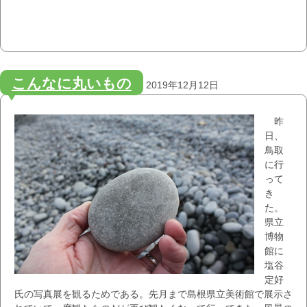
こんなに丸いもの
2019年12月12日
昨
日、
鳥取
に行
って
き
た。
県立
博物
館に
塩谷
定好
氏の写真展を観るためである。先月まで島根県立美術館で展示さ