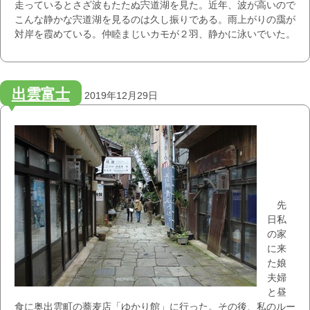
走っているとさざ波もたたぬ宍道湖を見た。近年、波が高いので
こんな静かな宍道湖を見るのは久し振りである。雨上がりの靄が
対岸を霞めている。仲睦まじいカモが２羽、静かに泳いでいた。
出雲富士
2019年12月29日
先
日私
の家
に来
た娘
夫婦
と昼
食に奥出雲町の蕎麦店「ゆかり館」に行った。その後、私のルー