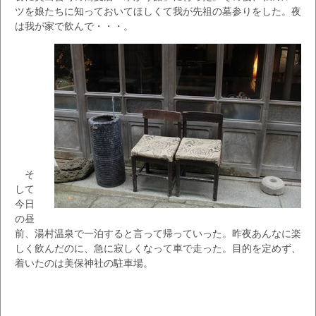
ツを娘たちに知っておいてほしくて我が先祖の墓参りをした。夜
は我が家で飲んで・・・。
そ
して
今日
の昼
前、湯村温泉で一泊すると言って帰っていった。昨夜あんなに楽
しく飲んだのに、急に寂しくなって車で走った。目的を定めず、
着いたのは美保神社の駐車場。