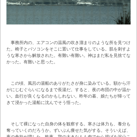
事務所内の、エアコンの温風の吹き溜まりのような所を見つけ
た。椅子とパソコンをそこに置いて仕事をしている。肌を刺すよ
うな寒さから解放された。有難い有難い。神はまだ私を見捨てな
かった。有難いと思った。
この頃、風呂の湯船のありがたさが身に染みている。額から汗
がにじむぐらいになるまで長湯だ。すると、夜の布団の中が温か
い。血行が良くなるのかもしれない。昨年の暮、娘たちが帰って
きて浸かった湯船に沈んでそう悟った。
そして裸になった自身の体を観察する。寒さは体力も、養分も
奪っていくのだろうか。ずいぶん痩せた気がする。そういえば、
夜の食欲が増した。昨夜、鶏の大きなもも肉でから揚げを沢山こ