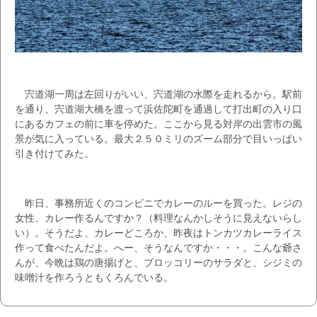
宍道湖一周は左回りがいい、宍道湖の水際を走れるから。駅前
を通り、宍道湖大橋を渡って浜佐陀町を通過して打出町の入り口
にあるカフェの前に車を停めた。ここから見る対岸の出雲市の風
景が気に入っている。最大２５０ミリのズーム部分で目いっぱい
引き付けてみた。
昨日、事務所近くのコンビニでカレーのルーを買った。レジの
女性、カレー作るんですか？（料理なんかしそうに見えないらし
い）。そうだよ、カレーどころか、昨夜はトンカツカレーライス
作って食べたんだよ。へー、そうなんですか・・・。こんな爺さ
んが、今晩は鶏の唐揚げと、ブロッコリーのサラダと、シジミの
味噌汁を作ろうともくろんでいる。