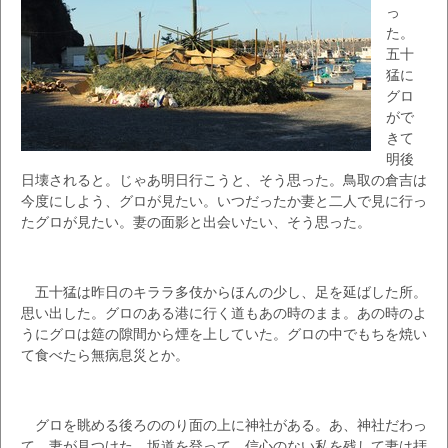
っ
た。
五十
猛に
グロ
がで
きて
明後
日壊されると。じゃあ明日行こうと、そう思った。鳥取の倉吉は
今度にしよう、グロが見たい。いつだったか妻と二人で見に行っ
たグロが見たい。妻の面影と出会いたい、そう思った。
五十猛は昨日のキララ多伎からほんの少し、足を延ばした所。
思い出した。グロのある港に行く道もあの時のまま。あの時のよ
うにグロは筵の隙間から煙を上していた。グロの中でもちを焼い
て食べたら無病息災とか。
グロを眺める後ろののり面の上に神社がある。あ、神社だわっ
て、妻が見つけた。坂道を登って、信心のない私を残して妻は拝