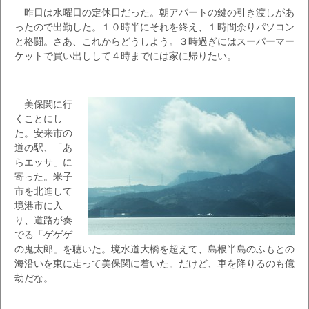
昨日は水曜日の定休日だった。朝アパートの鍵の引き渡しがあ
ったので出勤した。１０時半にそれを終え、１時間余りパソコン
と格闘。さあ、これからどうしよう。３時過ぎにはスーパーマー
ケットで買い出しして４時までには家に帰りたい。
美保関に行
くことにし
た。安来市の
道の駅、「あ
らエッサ」に
寄った。米子
市を北進して
境港市に入
り、道路が奏
でる「ゲゲゲ
の鬼太郎」を聴いた。境水道大橋を超えて、島根半島のふもとの
海沿いを東に走って美保関に着いた。だけど、車を降りるのも億
劫だな。