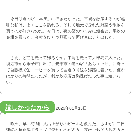
今日は道の駅「本庄」に行きたかった。市場を散策するのが趣
味な私は、よくここを訪れる。そして地元で採れた野菜や果物を
買うのが好きなのだ。今日は、夜の酒のつまみに銀杏と、果物の
金柑を買った。金柑をひとつ頬張って再び車は走り出した。
さあ、どこを走って帰ろうか。中海を走って大根島に入った。
境港市から米子市に出て、安来市の道の駅「あらエッサ」に寄っ
て自販機で缶コーヒーを買って国道９号線を帰路に着いた。僅か
ばかりの時間だったが、我が放浪癖は満足げだった事に違いな
い。
嬉しかったから
2026年01月15日
昨夕、早い時間に風呂上がりのビールを飲んだ。さすがに二日
連続の長距離ドライブで疲れたのだろう。夜はごちそう作ろうと