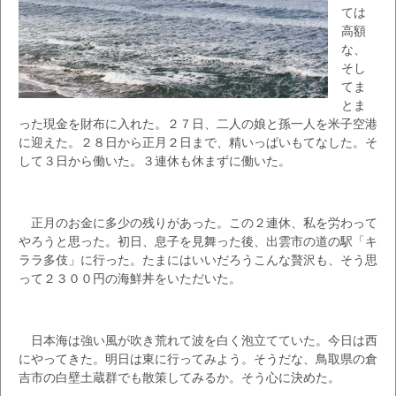
ては
高額
な、
そし
てま
とま
った現金を財布に入れた。２７日、二人の娘と孫一人を米子空港
に迎えた。２８日から正月２日まで、精いっぱいもてなした。そ
して３日から働いた。３連休も休まずに働いた。
正月のお金に多少の残りがあった。この２連休、私を労わって
やろうと思った。初日、息子を見舞った後、出雲市の道の駅「キ
ララ多伎」に行った。たまにはいいだろうこんな贅沢も、そう思
って２３００円の海鮮丼をいただいた。
日本海は強い風が吹き荒れて波を白く泡立てていた。今日は西
にやってきた。明日は東に行ってみよう。そうだな、鳥取県の倉
吉市の白壁土蔵群でも散策してみるか。そう心に決めた。