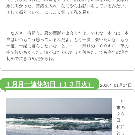
殿に向かった。賽銭を入れ、なにやらお願いをしているみたい。
そして振り向いて、にっこり笑って私を見た。
なぎさ、有難う。君の面影と出会えたよ。でもな、本当は、本
当はいつもこう思っているんだよ。もう一度、会いたいな。もう
一度、一緒に暮らしたいな、と。・・・帰りの１００キロ、車の
中で泣いちゃった。涙がぽたりぽたりと落ちた。でも今年の泣き
初めで泣き収めだからね。
１月月一連休初日（１３日火）
2026年01月14日
年
末の
２６
日、
私に
とっ