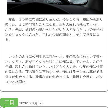
昨夜、１０時に布団に潜り込んだ。今朝１０時、布団から滑り
抜けた。１２時間寝たことになる。正月の疲れも飛んで行った
か？。先日、婿殿の両親からいただいた大きなもちもちの菓子パ
ンをリュックに入れた。これが今日の朝食と、そして昼食にな
る。
いつものように公園墓地に向かった。妻の墓石に額ずいて誓っ
た。なぎさ、君が亡くなった悲しさに俺は負けていたよ。この７
年間、寂しさに負けていた。だけどもう大丈夫、今年の俺は仕事
の鬼になる。茨の道とは言わないが、俺にはラッシェル車が通る
雪道が似合ってる。難儀な道が似合ってる。昨日も今日も、パソ
コンと格闘だ。
二日
2026年01月02日