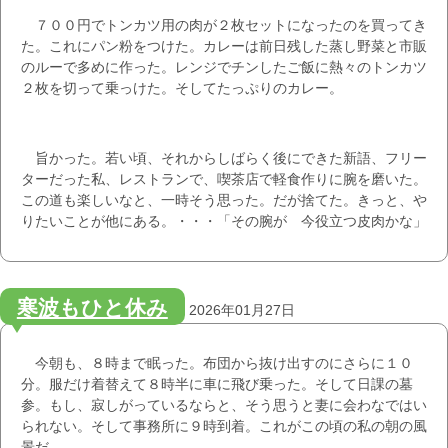
７００円でトンカツ用の肉が２枚セットになったのを買ってき
た。これにパン粉をつけた。カレーは前日残した蒸し野菜と市販
のルーで多めに作った。レンジでチンしたご飯に熱々のトンカツ
２枚を切って乗っけた。そしてたっぷりのカレー。
旨かった。若い頃、それからしばらく後にできた新語、フリー
ターだった私、レストランで、喫茶店で軽食作りに腕を磨いた。
この道も楽しいなと、一時そう思った。だが捨てた。きっと、や
りたいことが他にある。・・・「その腕が 今役立つ皮肉かな」
寒波もひと休み
2026年01月27日
今朝も、８時まで眠った。布団から抜け出すのにさらに１０
分。服だけ着替えて８時半に車に飛び乗った。そして日課の墓
参。もし、寂しがっているならと、そう思うと妻に会わなではい
られない。そして事務所に９時到着。これがこの頃の私の朝の風
景だ。