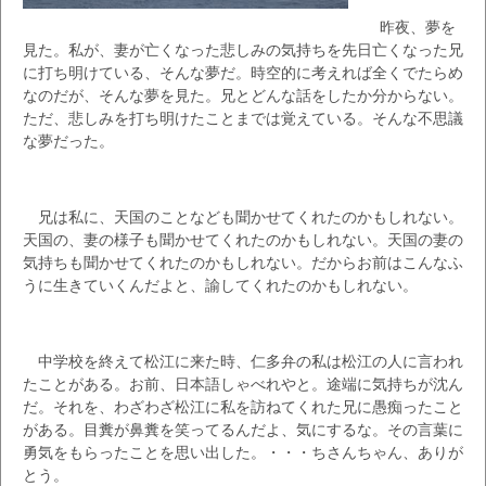
昨夜、夢を
見た。私が、妻が亡くなった悲しみの気持ちを先日亡くなった兄
に打ち明けている、そんな夢だ。時空的に考えれば全くでたらめ
なのだが、そんな夢を見た。兄とどんな話をしたか分からない。
ただ、悲しみを打ち明けたことまでは覚えている。そんな不思議
な夢だった。
兄は私に、天国のことなども聞かせてくれたのかもしれない。
天国の、妻の様子も聞かせてくれたのかもしれない。天国の妻の
気持ちも聞かせてくれたのかもしれない。だからお前はこんなふ
うに生きていくんだよと、諭してくれたのかもしれない。
中学校を終えて松江に来た時、仁多弁の私は松江の人に言われ
たことがある。お前、日本語しゃべれやと。途端に気持ちが沈ん
だ。それを、わざわざ松江に私を訪ねてくれた兄に愚痴ったこと
がある。目糞が鼻糞を笑ってるんだよ、気にするな。その言葉に
勇気をもらったことを思い出した。・・・ちさんちゃん、ありが
とう。