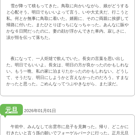
雪が降って積もってきた。鳥取に向かいながら、娘がどうする
と心配そう。明日でもいいよって言う。いや大丈夫だ、行こうと
私。何とか無事に鳥取に着いた。婿殿に、そのご両親に挨拶して
帰路に付いた。またひとりぼっちになっちゃった。あんなに賑や
かな６日間だったのに。妻の顔が浮かんできた車内。寂しさに、
涙が頬を伝って落ちた。
夜になって、一人炬燵で飲んでいた。長女の言葉を思い出し
た。明日でもいいよ。長女は、明日の方が良かったのかもしれな
い。もう一晩、私の家に泊まりたかったのかもしれない。どうし
て、そうだな、明日にしようかと言えなかったのだろう。すまな
かったと思った。ごめんなってつぶやきながら、また涙だ。
元旦
2026年01月01日
午前中、みんなして出雲市に息子を見舞った。帰り、どこかに
行きたいと言う孫の願いでフォーゲルパークに行った。正月元旦