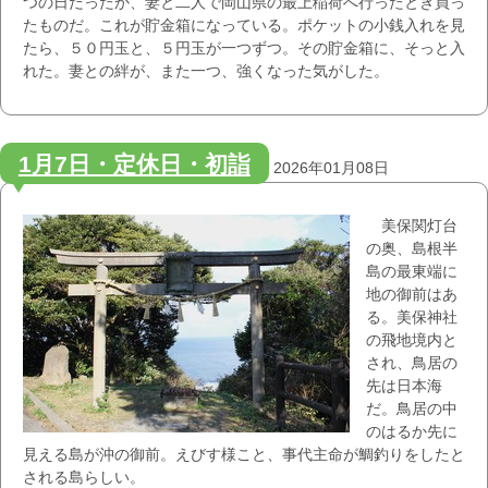
つの日だったか、妻と二人で岡山県の最上稲荷へ行ったとき買っ
たものだ。これが貯金箱になっている。ポケットの小銭入れを見
たら、５０円玉と、５円玉が一つずつ。その貯金箱に、そっと入
れた。妻との絆が、また一つ、強くなった気がした。
1月7日・定休日・初詣
2026年01月08日
美保関灯台
の奥、島根半
島の最東端に
地の御前はあ
る。美保神社
の飛地境内と
され、鳥居の
先は日本海
だ。鳥居の中
のはるか先に
見える島が沖の御前。えびす様こと、事代主命が鯛釣りをしたと
される島らしい。