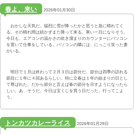
春よ、来い
2026年01月30日
おかしな天気だ。猛烈に雪が降ったかと思うと急に晴れてく
る。その晴れ間は続かずまた降って来る。寒い一日になりそう。
今日も、エアコンの温かさの吹き溜まりのカウンターにパソコン
を置いて仕事をしている。パソコンの隣には、にっこり笑った妻
がいる。
明日で１月は終わって２月３日は節分だ。節分は四季の訪れる
節目に１年に４回あるらしい。特に立春は１年の始まりの日とし
て尊ばれた。だから節分と言えば春の節分を示すようになったら
しい。あ、そうだ。今日は宝くじを買う日だった。行ってこよ
う。
トンカツカレーライス
2026年01月29日