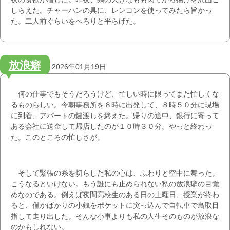
しらえた。チャーハンの具に、レンコンを使ってみたら旨かっ
た。二人前ぐらいをぺろりと平らげた。
放浪癖
2026年01月19日
何の仕事でもそうだろうけど、忙しい時に限ってまた忙しくな
るものらしい。今朝事務所を８時に出発して、８時５０分に現場
に到着、アパートの鍵渡しを終えた。帰りの途中、銀行に寄って
ある会社に送金して帰店したのが１０時３０分。やっと終わっ
た。このところの忙しさが。
そして緊張の糸を切らした私の心は、ふわりと空中に舞った。
こうなるといけない。もう誰にも止められない私の放浪癖の目覚
めなのである。例えば夜間高校生のある日の土曜日、授業が終わ
ると、僅かばかりの小銭をポケットに突っ込んで自転車で鳥取目
指して走り出した。そんな小事よりも私の人生そのものが放浪な
のかもしれない。