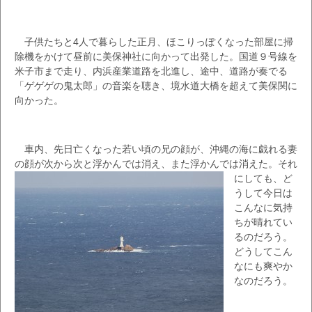
子供たちと4人で暮らした正月、ほこりっぽくなった部屋に掃
除機をかけて昼前に美保神社に向かって出発した。国道９号線を
米子市まで走り、内浜産業道路を北進し、途中、道路が奏でる
「ゲゲゲの鬼太郎」の音楽を聴き、境水道大橋を超えて美保関に
向かった。
車内、先日亡くなった若い頃の兄の顔が、沖縄の海に戯れる妻
の顔が次から次
と浮かんでは消え、また浮かんでは消えた。それ
にしても、ど
うして今日は
こんなに気持
ちが晴れてい
るのだろう。
どうしてこん
なにも爽やか
なのだろう。