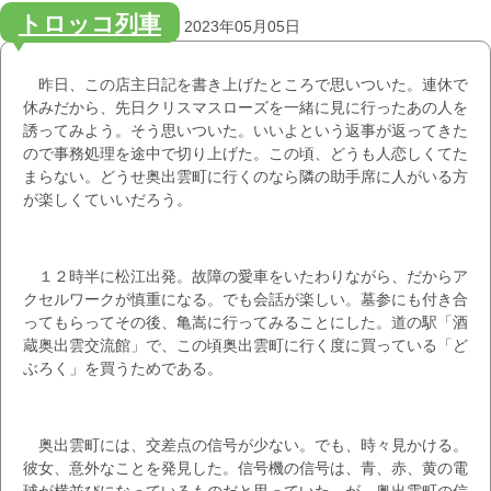
トロッコ列車
2023年05月05日
昨日、この店主日記を書き上げたところで思いついた。連休で
休みだから、先日クリスマスローズを一緒に見に行ったあの人を
誘ってみよう。そう思いついた。いいよという返事が返ってきた
ので事務処理を途中で切り上げた。この頃、どうも人恋しくてた
まらない。どうせ奥出雲町に行くのなら隣の助手席に人がいる方
が楽しくていいだろう。
１２時半に松江出発。故障の愛車をいたわりながら、だからア
クセルワークが慎重になる。でも会話が楽しい。墓参にも付き合
ってもらってその後、亀嵩に行ってみることにした。道の駅「酒
蔵奥出雲交流館」で、この頃奥出雲町に行く度に買っている「ど
ぶろく」を買うためである。
奥出雲町には、交差点の信号が少ない。でも、時々見かける。
彼女、意外なことを発見した。信号機の信号は、青、赤、黄の電
球が横並びになっているものだと思っていた。が、奥出雲町の信