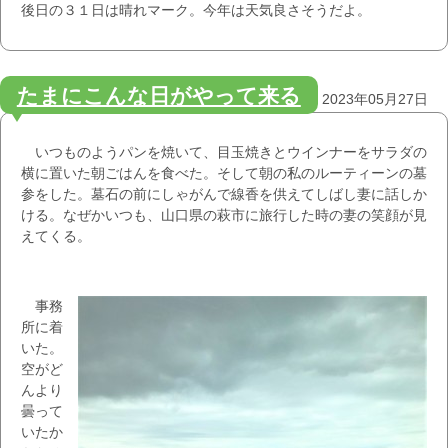
後日の３１日は晴れマーク。今年は天気良さそうだよ。
たまにこんな日がやって来る
2023年05月27日
いつものようパンを焼いて、目玉焼きとウインナーをサラダの
横に置いた朝ごはんを食べた。そして朝の私のルーティーンの墓
参をした。墓石の前にしゃがんで線香を供えてしばし妻に話しか
ける。なぜかいつも、山口県の萩市に旅行した時の妻の笑顔が見
えてくる。
事務
所に着
いた。
空がど
んより
曇って
いたか