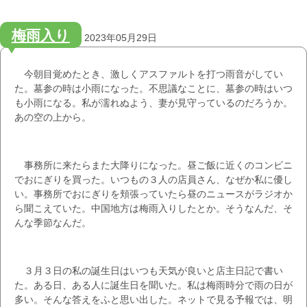
梅雨入り
2023年05月29日
今朝目覚めたとき、激しくアスファルトを打つ雨音がしてい
た。墓参の時は小雨になった。不思議なことに、墓参の時はいつ
も小雨になる。私が濡れぬよう、妻が見守っているのだろうか。
あの空の上から。
事務所に来たらまた大降りになった。昼ご飯に近くのコンビニ
でおにぎりを買った。いつもの３人の店員さん、なぜか私に優し
い。事務所でおにぎりを頬張っていたら昼のニュースがラジオか
ら聞こえていた。中国地方は梅雨入りしたとか。そうなんだ、そ
んな季節なんだ。
３月３日の私の誕生日はいつも天気が良いと店主日記で書い
た。ある日、ある人に誕生日を聞いた。私は梅雨時分で雨の日が
多い。そんな答えをふと思い出した。ネットで見る予報では、明