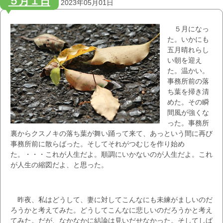
５月１日
2023年05月01日
５月になっ
た。いかにも
五月晴れらし
い朝を迎え
た。温かい。
事務所前の落
ち葉を掃き清
めた。その瞬
間風が強くな
った。事務所
裏からクスノキの落ち葉が舞い踊って来て、あっという間に再び
事務所前に散らばった。そしてそれがつむじを作り始め
た。・・・これが人生だよ。順調にいかないのが人生だよ。これ
が人生の縮図だよ、と思った。
昨夜、私はどうして、妻に対してこんなにも未練がましいのだ
ろうかと考えてみた。どうしてこんなに悲しいのだろうかと考え
てみた。だが、なかなかに結論は見いだせなかった。そしてしば