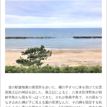
道の駅建物裏の展望所を歩いた。柵の手すりに体を預けて出雲
国風土記の神話を話した。風土記によると、八束水臣津野命が朝
鮮半島から国を引っぱってきた。それが島根半島で、その国をつ
なぎ止めた綱が下に見える薗の長濱なんだ。その綱を固定する杭