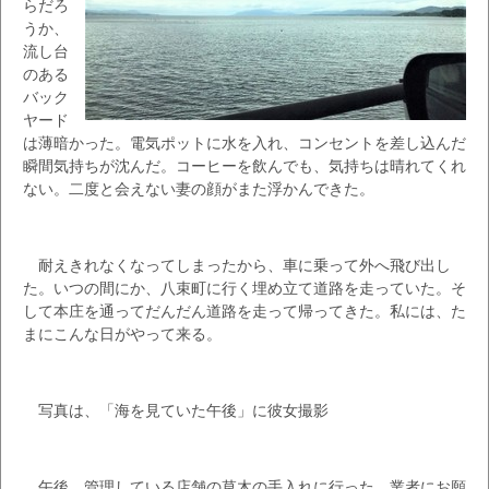
らだろ
うか、
流し台
のある
バック
ヤード
は薄暗かった。電気ポットに水を入れ、コンセントを差し込んだ
瞬間気持ちが沈んだ。コーヒーを飲んでも、気持ちは晴れてくれ
ない。二度と会えない妻の顔がまた浮かんできた。
耐えきれなくなってしまったから、車に乗って外へ飛び出し
た。いつの間にか、八束町に行く埋め立て道路を走っていた。そ
して本庄を通ってだんだん道路を走って帰ってきた。私には、た
まにこんな日がやって来る。
写真は、「海を見ていた午後」に彼女撮影
午後、管理している店舗の草木の手入れに行った。業者にお願