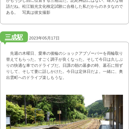
がもう少し西に位置する三瓶山だ。記紀神話にはない、雄大な物
語だね。松江観光文化検定試験に合格した私だからのネタなので
ある。 写真は彼女撮影
三成駅
2023年05月17日
先週の木曜日、愛車の後輪のショックアブゾーバーを両輪取り
替えてもらった。すごく調子が良くなった。そして今日は久しぶ
りの快適な車でのドライブだ。日課の朝の墓参の時、墓石に頬ず
りして、そして妻に話しかけた。今日は定休日だよ。一緒に、奥
出雲町へのドライブ楽しもうな。