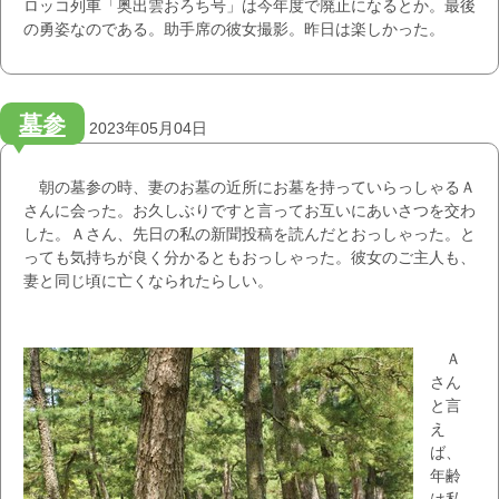
ロッコ列車「奥出雲おろち号」は今年度で廃止になるとか。最後
の勇姿なのである。助手席の彼女撮影。昨日は楽しかった。
墓参
2023年05月04日
朝の墓参の時、妻のお墓の近所にお墓を持っていらっしゃるＡ
さんに会った。お久しぶりですと言ってお互いにあいさつを交わ
した。Ａさん、先日の私の新聞投稿を読んだとおっしゃった。と
っても気持ちが良く分かるともおっしゃった。彼女のご主人も、
妻と同じ頃に亡くなられたらしい。
Ａ
さん
と言
え
ば、
年齢
は私