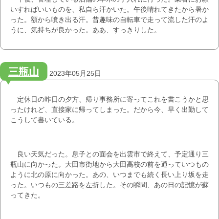
いすればいいものを、私自ら汗かいた。午後晴れてきたから暑か
った。額から噴き出る汗。昔趣味の自転車で走って流した汗のよ
うに、気持ちが良かった。ああ、すっきりした。
三瓶山
2023年05月25日
定休日の昨日の夕方、帰り事務所に寄ってこれを書こうかと思
ったけれど、直接家に帰ってしまった。だから今、早く出勤して
こうして書いている。
良い天気だった。息子との面会を出雲市で終えて、予定通り三
瓶山に向かった。大田市街地から大田高校の前を通っていつもの
ように北の原に向かった。あの、いつまでも続く長い上り坂を走
った。いつもの三差路を左折した。その瞬間、あの日の記憶が蘇
ってきた。