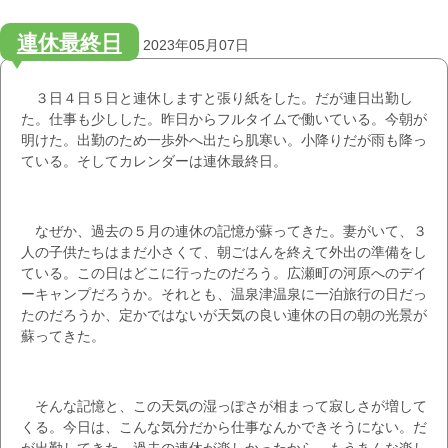
連休最終日
2023年05月07日
３日４日５日と連休しますと張り紙をした。だが連日出勤し
た。仕事も少しした。昨日からフルタイムで働いている。今朝が
明けた。出勤のため一歩外へ出たら肌寒い。小降りだが雨も降っ
ている。そしてカレンダーは連休最終日。
なぜか、過去の５月の連休の記憶が蘇ってきた。妻がいて、３
人の子供たちはまだ小さくて、朝ごはんを終えて外出の準備をし
ている。この日はどこに行ったのだろう。広瀬町の河原へのデイ
ーキャンプだろうか。それとも、温泉津温泉に一泊旅行の日だっ
たのだろうか、定かではないが天気の良い連休の日の朝の光景が
蘇ってきた。
そんな記憶と、この天気の湿っぽさが相まって寂しさが増して
くる。今日は、こんな気分だから仕事なんかできそうにない。だ