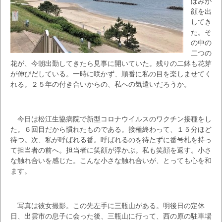
ぼみが
顔を出
してき
た。そ
の中の
二つの
花が、今朝出勤してきたら見事に開いていた。残りの二鉢も花芽
が伸びだしている。一時に咲かず、順番に私の目を楽しませてく
れる。２５年の付き合いからの、私への気遣いだろうか。
今日は松江生協病院で新型コロナウイルスのワクチン接種をし
た。６回目だから慣れたものである。接種終わって、１５分ほど
待つ。次、私が呼ばれる番。呼ばれるのを待たずに番号札を持っ
て担当者の前へ。担当者に笑顔が浮かぶ。私も笑顔を返す。小さ
な触れ合いを感じた。こんな小さな触れ合いが、とっても心を和
ます。
写真は彼女撮影。この先左手に三瓶山がある。明後日の定休
日、出雲市の息子に会った後、三瓶山に行って、西の原の駐車場