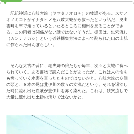
記紀神話に八岐大蛇（ヤマタノオロチ）の物語がある。スサノ
オノミコトがイナタヒメを八岐大蛇から救ったという話だ。奥出
雲町を車で走っているといたるところに棚田を見ることができ
る。この両者は関係がない話ではないそうだ。棚田は、鉄穴流し
（カンナナガシ）という砂鉄採集方法によって削られた山の山肌
に作られた田んぼらしい。
そんな太古の昔に、老夫婦の娘たちが毎年、次々と大蛇に食べ
られていく。ある書物で読んだことがあったが、これは人の命を
も奪っていく水害を言ったたものではないかと。八岐大蛇の８個
の頭と、８本の尾は斐伊川の数々の支流だという。それを退治し
た時に流れ出た血液が斐伊川を赤く染めた。これは、鉄穴流しで
大量に流れ出た土砂の濁りではないかと。