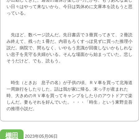
が出勤してきた。過去の連休が楽しかったから、もうあんな楽し
い日々はやって来ないから、今日は気休めに文庫本を読もうと思
っている。
先ほど、数ページ読んだ。先日書店で３冊買ってきて、２冊読
み終えて、残った１冊だ。内容もろくすっぽ見ずに買った推理小
説だ。病院で、間もなく、いやもう意識が回復しないかもしれな
い息子を見守る夫婦がいる。そんな場面から始まっていた。悲し
そうだけど、でも、読もう。
時生（ときお 息子の名）が子供の頃、ＲＶ車を買って北海道
一周旅行をしたりした。話は我が家に帰る。末っ子が産まれた
時、大きめのＲＶ車を買ってキャンプをしたりのアウトドアで楽
しんだ。妻もそれを好んでいた。・・・「時生」という東野圭吾
の推理小説だ。
棚田
2023年05月06日