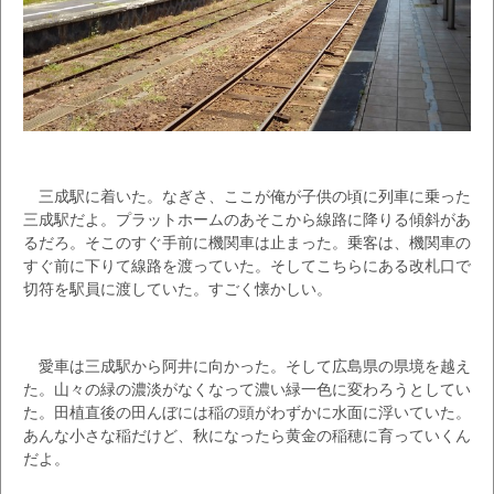
三成駅に着いた。なぎさ、ここが俺が子供の頃に列車に乗った
三成駅だよ。プラットホームのあそこから線路に降りる傾斜があ
るだろ。そこのすぐ手前に機関車は止まった。乗客は、機関車の
すぐ前に下りて線路を渡っていた。そしてこちらにある改札口で
切符を駅員に渡していた。すごく懐かしい。
愛車は三成駅から阿井に向かった。そして広島県の県境を越え
た。山々の緑の濃淡がなくなって濃い緑一色に変わろうとしてい
た。田植直後の田んぼには稲の頭がわずかに水面に浮いていた。
あんな小さな稲だけど、秋になったら黄金の稲穂に育っていくん
だよ。