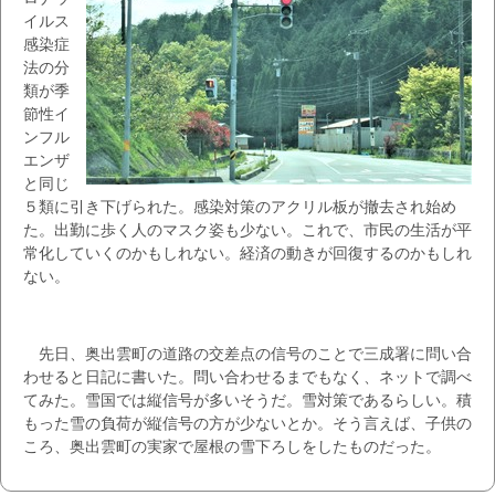
イルス
感染症
法の分
類が季
節性イ
ンフル
エンザ
と同じ
５類に引き下げられた。感染対策のアクリル板が撤去され始め
た。出勤に歩く人のマスク姿も少ない。これで、市民の生活が平
常化していくのかもしれない。経済の動きが回復するのかもしれ
ない。
先日、奥出雲町の道路の交差点の信号のことで三成署に問い合
わせると日記に書いた。問い合わせるまでもなく、ネットで調べ
てみた。雪国では縦信号が多いそうだ。雪対策であるらしい。積
もった雪の負荷が縦信号の方が少ないとか。そう言えば、子供の
ころ、奥出雲町の実家で屋根の雪下ろしをしたものだった。