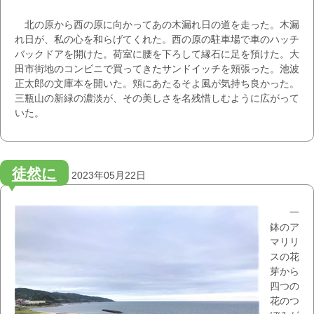
北の原から西の原に向かってあの木漏れ日の道を走った。木漏
れ日が、私の心を和らげてくれた。西の原の駐車場で車のハッチ
バックドアを開けた。荷室に腰を下ろして縁石に足を預けた。大
田市街地のコンビニで買ってきたサンドイッチを頬張った。池波
正太郎の文庫本を開いた。頬にあたるそよ風が気持ち良かった。
三瓶山の新緑の濃淡が、その美しさを名残惜しむように広がって
いた。
徒然に
2023年05月22日
一
鉢のア
マリリ
スの花
芽から
四つの
花のつ