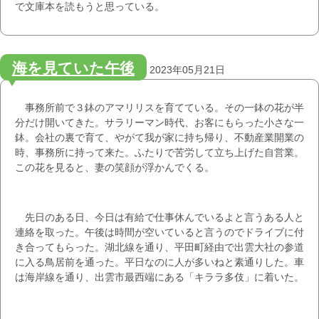
で文庫本を読もうと思っている。
海を見ていた午後
2023年05月21日
事務所前で３鉢のアマリリスを育てている。その一鉢の花が半
分だけ開いてきた。サラリーマン時代、お客にもらった小さな一
鉢。会社の裏で育て、やがて我が家に持ち帰り、不動産業開業の
時、事務所に持って来た。ふたりで苦労して立ち上げた自営業。
この花を見ると、妻の笑顔が浮かんでくる。
先日のある日、今日は有給で仕事休んでいるよと言うある人と
連絡を取った。午後は時間が空いていると言うのでドライブに付
き合ってもらった。湖北線を通り、平田町経由で出雲大社の参道
に入る鳥居前を通った。平日なのに人が多いねと素通りした。車
は海岸線を通り、出雲市最西端にある「キララ多伎」に着いた。