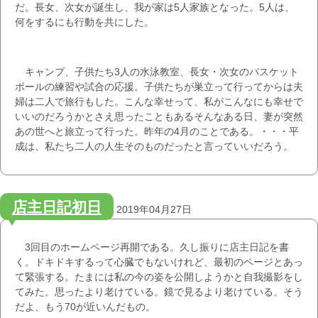
だ。長女、次女が誕生し、我が家は5人家族となった。5人は、
何をするにも行動を共にした。
キャンプ、子供たち3人の水泳教室、長女・次女のバスケット
ボールの練習や試合の応援。子供たちが巣立って行ってからは夫
婦は二人で旅行もした。こんな幸せって、私がこんなにも幸せで
いいのだろうかとさえ思ったこともあるそんなある日、妻が突然
あの世へと旅立って行った。昨年の4月のことである。・・・平
成は、私たち二人の人生そのものだったと言っていいだろう。
店主日記初日
2019年04月27日
3回目のホームページ再開である。久し振りに店主日記を書
く。ドキドキするって心臓でもないけれど、最初のページとあっ
て緊張する。たまには私の今の姿を公開しようかと自我撮影をし
てみた。思ったより老けている。鏡で見るより老けている。そう
だよ、もう70が近いんだもの。