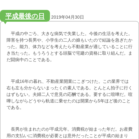
平成最後の日
2019年04月30日
平成の中ごろ、大きな病気で失業した。今後の生活を考えた。
障害を持つ長男や、小学生の二人の娘もいたので結論を急ぎたか
った。能力、体力などを考えたら不動産業が適していることに行
き当たった。もうろうとする頭脳で宅建の資格に取り組んだ。ま
だ闘病中のことである。
平成16年の暮れ、不動産業開業にこぎつけた。この業界では
右も左も分からないまったくの素人である。とんとん拍子に行く
はずもない。夫婦二人で意見の応酬である。要するに喧嘩だ。喧
嘩しながらどうやら軌道に乗せたのは開業から5年ほど後のこと
である。
長男が生まれたのが平成元年。消費税が始まった年だ。お産費
用の支払いに消費税が必要とは意外だったことが平成の始まり