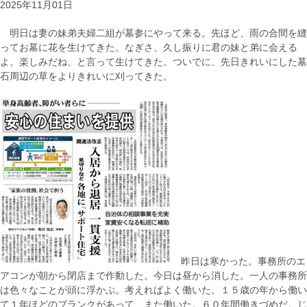
2025年11月01日
明日は妻の妹弟夫婦二組が墓参にやって来る。先ほど、雨の合間を縫
ってお墓に花を生けてきた。なぎさ、久し振りに君の妹と弟に会える
よ。楽しみだね、と言って生けてきた。ついでに、先日きれいにした墓
石周辺の草をよりきれいに刈ってきた。
昨日は寒かった。事務所のエ
アコンが朝から閉店まで作動した。今日は昼から消した。一人の事務所
は色々なことが頭に浮かぶ。考えればよく働いた。１５歳の年から働い
て１年ほどのブランクがあって、また働いた。６０年間働きづめだ。じ