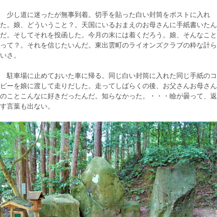
少し道に迷ったが無事到着。切手を貼った白い封筒をポストに入れ
た。娘、どういうこと？。天国にいるおまえのお母さんに手紙書いたん
だ。そしてそれを投函した。今月の末には着くだろう。娘、そんなこと
って？。それを信じたいんだ。東出雲町のライオンズクラブの粋な計ら
いさ。
駐車場に止めておいた車に帰る。同じ白い封筒に入れた同じ手紙のコ
ピーを娘に渡して走りだした。走ってしばらくの後、お父さんお母さん
のことこんなに好きだったんだ。知らなかった。・・・瞼が曇って、返
す言葉も出ない。