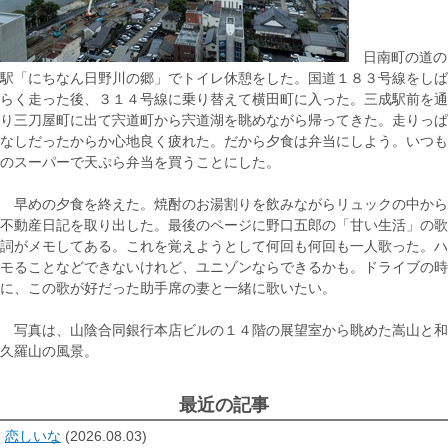
日南町の道の
駅「にちなん日野川の郷」でトイレ休憩をした。国道１８３号線をしば
らく走った後、３１４号線に乗り替えて横田町に入った。三成駅前を通
り三刀屋町に出て宍道町から宍道湖を眺めながら帰ってきた。走りっぱ
なしだったからか心地良く疲れた。だから夕食は弁当にしよう。いつも
のスーパーで天ぷら弁当を買うことにした。
早めの夕食を終えた。焼酎のお湯割りを飲みながらリュックの中から
不動産日記を取り出した。最後のページに野口五郎の「甘い生活」の歌
詞がメモしてある。これを覚えようとして何回も何回も一人歌った。ハ
モることなどできないけれど、ユニゾンならできるかも。ドライブの時
に、この歌が好だった助手席の妻と一緒に歌いたい。
写真は、山陰合同銀行本店ビルの１４階の展望室から眺めた嵩山と和
久羅山の風景。
最近の記事
恋しいな
(2026.08.03)