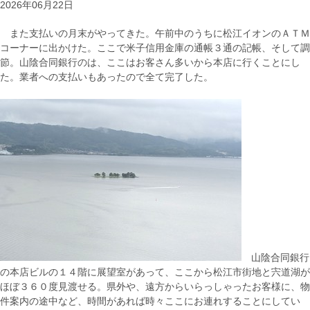
2026年06月22日
また支払いの月末がやってきた。午前中のうちに松江イオンのＡＴＭ
コーナーに出かけた。ここで米子信用金庫の通帳３通の記帳、そして調
節。山陰合同銀行のは、ここはお客さん多いから本店に行くことにし
た。業者への支払いもあったので全て完了した。
山陰合同銀行
の本店ビルの１４階に展望室があって、ここから松江市街地と宍道湖が
ほぼ３６０度見渡せる。県外や、遠方からいらっしゃったお客様に、物
件案内の途中など、時間があれば時々ここにお連れすることにしてい