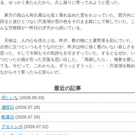
る。せっかく来たんだから、久し振りに寄ってみようと思った。
東方の嵩山も和久羅山も低く垂れ込めた雲をかぶっていた。西方向に
回ると波ひとつない宍道湖が雲の色をそのまま鏡にして映していた。こ
んな空模様が一昨日の夕方から続いている。
天候は、人の心を揺さぶる。昨夕、酢の物にと夏野菜を刻んでいた。
台所に立つといつもそうなのだが、昨夕は特に強く妻のいない寂しさを
思った。そして今朝もその気持ちを引きずっていた。するとなぜか、い
つだったか娘が言った言葉を思い出した。「再婚したら」。俺妻を愛し
てる。今だって、これからも。ずうっとずうっと。・・・宍道湖を眺め
ながらそう誓ったら心安らいだ。
最近の記事
恋しいな
(2026.08.03)
通院日
(2026.07.28)
酷暑日
(2026.07.26)
アカトンボ
(2026.07.22)