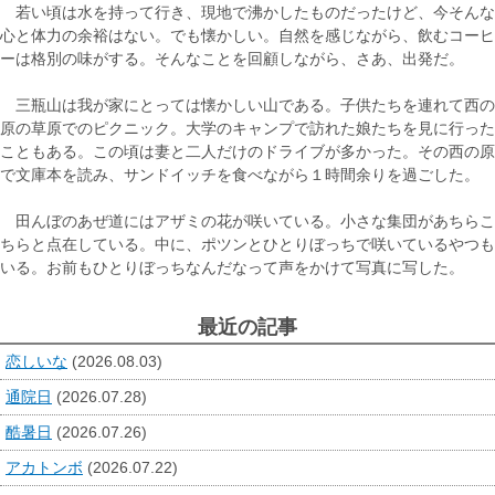
若い頃は水を持って行き、現地で沸かしたものだったけど、今そんな
心と体力の余裕はない。でも懐かしい。自然を感じながら、飲むコーヒ
ーは格別の味がする。そんなことを回顧しながら、さあ、出発だ。
三瓶山は我が家にとっては懐かしい山である。子供たちを連れて西の
原の草原でのピクニック。大学のキャンプで訪れた娘たちを見に行った
こともある。この頃は妻と二人だけのドライブが多かった。その西の原
で文庫本を読み、サンドイッチを食べながら１時間余りを過ごした。
田んぼのあぜ道にはアザミの花が咲いている。小さな集団があちらこ
ちらと点在している。中に、ポツンとひとりぼっちで咲いているやつも
いる。お前もひとりぼっちなんだなって声をかけて写真に写した。
最近の記事
恋しいな
(2026.08.03)
通院日
(2026.07.28)
酷暑日
(2026.07.26)
アカトンボ
(2026.07.22)