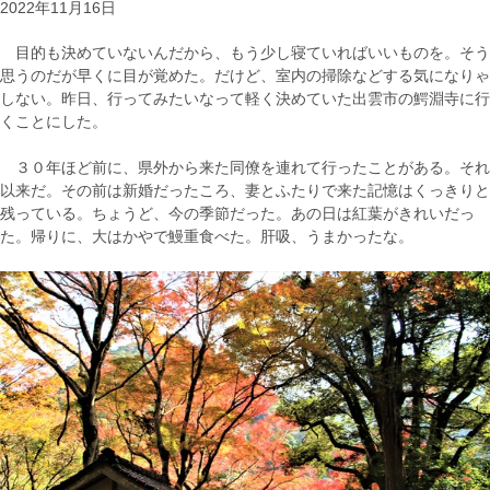
2022年11月16日
目的も決めていないんだから、もう少し寝ていればいいものを。そう
思うのだが早くに目が覚めた。だけど、室内の掃除などする気になりゃ
しない。昨日、行ってみたいなって軽く決めていた出雲市の鰐淵寺に行
くことにした。
３０年ほど前に、県外から来た同僚を連れて行ったことがある。それ
以来だ。その前は新婚だったころ、妻とふたりで来た記憶はくっきりと
残っている。ちょうど、今の季節だった。あの日は紅葉がきれいだっ
た。帰りに、大はかやで鰻重食べた。肝吸、うまかったな。