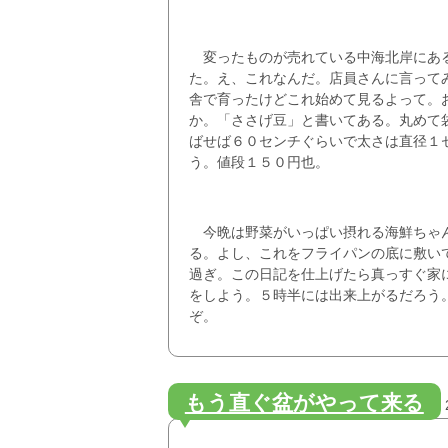
変ったものが売れている中海北岸にあ
た。え、これなんだ。店員さんに言って
舎で育ったけどこれ始めて見るよって。
か。「ささげ豆」と書いてある。丸めて
ばせば６０センチぐらいで太さは直径１
う。値段１５０円也。
今晩は野菜がいっぱい摂れる海鮮ちゃ
る。よし、これをフライパンの底に敷い
過ぎ。この日記を仕上げたら真っすぐ家
をしよう。５時半には出来上がるだろう
ぞ。
もう直ぐ盆がやって来る