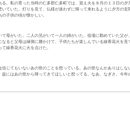
る。私の育った当時の仁多郡仁多町では、迎え火を８月の１３日の夕
焚いていた。灯りを見て、仏様が迷わずに帰って来れるように夕方の玄
あの子供の頃が懐かしい。
て母がいた。二人の兄がいて一人の姉がいた。役場に勤めていた父が
になると父母は縁側に腰かけて、子供たちが楽しんでいる線香花火を見
って線香花火に火を点けた。
信じてもいないあの世のことを想っている。あの世なんかありはしな
。盆にはあの世から帰ってきてほしいと想ってる。なあ、なぎさ。今年