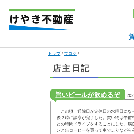
現
トップ
/
ブログ
/
在
の
店主日記
位
置：
旨いビールが飲めるぞ
20
この頃、通院日が定休日の水曜日にな
後２時に診察が完了した。買い物は午前
との時間ドライブをすることにした。病
ンと缶コーヒーを買って車で走りながら