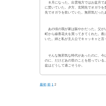
８月になった。出雲地方ではお盆月であ
に焚いていた。夕方、玄関先でオガラを
先でオガラを炊いていた。無邪気だった
あの頃の我が家は賑やかだった。父がい
町から線香花火を買ってきてくれた。夜
いた。姉と私が主人公でキャッキャと言
そんな無邪気な時代があったのに、今は
のに、だけどあの世のことを想っている
盆はどうして過ごそうか。
最初
前
1
2