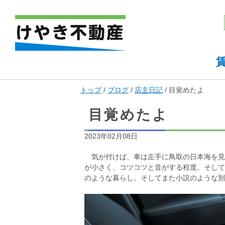
現
トップ
/
ブログ
/
店主日記
/
目覚めたよ
在
の
目覚めたよ
位
置：
2023年02月08日
気が付けば、車は左手に鳥取の日本海を見
が小さく、コツコツと音がする程度。そして
のような暮らし。そしてまた小説のような別