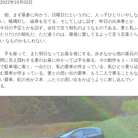
2022年10月02日
朝、まず墓参に向かう。日曜日だというのに、人っ子ひとりいやしな
い。蝋燭灯し、線香を立てる。そしてしばし話す。昨日の出来事とか、
今日の予定とかを話す。会社で言う朝礼のようなものである。妻と私ふ
たりだけの朝礼だ。ただ違うのは、最後に愛してるよって言う言葉ぐら
い なものかもしれない。
手を振って、また明日なってお墓を後にする。歩きながら他の墓石の
間に見え隠れする妻のお墓に向かっては手を振る。その動作を２～３回
で駐車場に着く。一台だけ、私の愛車が停まっている。私ひとり乗り込
む愛車が停まっている。妻との思い出の愛車、もう二人で乗ることもな
い愛車。虹の光が２本、ふたりの思い出をかばうように差し込んでい
る。