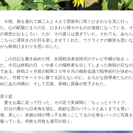
今朝、孫を連れて娘二人と４人で雲南市に咲くひまわりを見に行っ
た。心の駅陽だまりの丘、ひまわり畑そのものが迷路になっている。そ
の発想がおもしろい。だが、その盛りは過ぎていた。それでも、あちら
こちらに遅咲きのが目を楽しませてくれた。ウクライナの惨状を思いな
がら映画ひまわりを思い出した。
この日記を書き始めた時、全国戦没者追悼式のテレビ中継が始まっ
た。今日は終戦の日、いや多くの犠牲者を出してしまった敗戦の日なの
である。終戦２ヶ月前の昭和２０年６月の御前会議で戦争続行が決めら
れた。竹槍でＢー２９に勝てる訳もないのに。おろかな指導者たちのた
めにあの沖縄が、そして広島、長崎に原爆が投下された。
送り盆
妻をお墓に送って行った。その足で美保関に「ちょっとドライブ」
灯台の麓から日本海を望む。絶妙な雲のバランスとあくまでも青い
海。美しい。末娘が姉が甥っ子を抱っこしてるのを海をバックに写真を
撮っている。何枚も何枚も連写が続く。