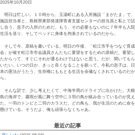
2025年10月20日
明日は忙しい。１０時から、玉湯町にある入所施設「まがたま」で、
施設担当者と、島根県東部発達障害者支援センターの担当員と私とで話
し合う。息子の入所のためだ。もう、その必要もないのに７年半も入院
生活を送り、そしてベッドに身体を拘束されているのだから。
そして今、原稿を書いている。明日の午後、「松江市手をつなぐ育成
会」が催す松江市市会議員さんたちに要望をするための原稿だ。要望し
たからって、すぐにそれが通るわけではないと思う。だが、聞いてもら
いたい。いつの日か、きっと良くなることを願って。今私の息子は、日
本の憲法がうたう、生存権にももとる生活を余儀なくされているのだか
ら。
そんな訳で、少し考えたくて、中海半周のドライブに出かけた。大根
島の海岸で、霧雨が風に舞う空中に３羽の鳥が絡み合っているのが見え
た。一羽のトンビと二羽のカラスだ。どの鳥も、我が生活のために命を
懸けている。そうだよ、俺も頑張らなくちゃあ。
最近の記事
恋しいな
(2026.08.03)